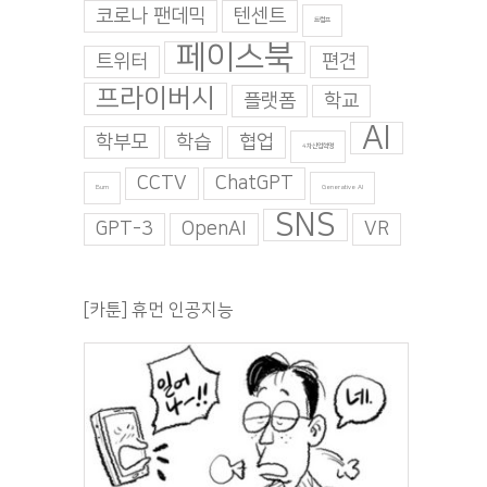
코로나 팬데믹
텐센트
트럼프
페이스북
트위터
편견
프라이버시
플랫폼
학교
대가 1,000명을 대
평균의 기계 — AI는 이야기
배려가 만든 부정행
AI
를 ‘쓰지만’ 구상하지는 않는
이 완성한 붕괴
학부모
학습
협업
4차산업혁명
다
 7월 28일. 화요일
|
2026년 7월 23일.
0 댓글
2026년 7월 27일. 월요일
|
CCTV
ChatGPT
Burn
Generative AI
0 댓글
SNS
GPT-3
OpenAI
VR
[카툰] 휴먼 인공지능