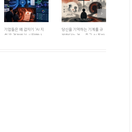
기업들은 왜 갑자기 ‘AI 지
당신을 기억하는 기계를 규
로봇 50
출’을 걱정하기 시작했나
제한다는 것 — 중국 AI 동반
체했다?
자 규정이 건드린 자리
2026년 8월 3일. 월요일
|
0
2026년
댓글
0 댓글
2026년 7월 30일. 목요일
|
0 댓글