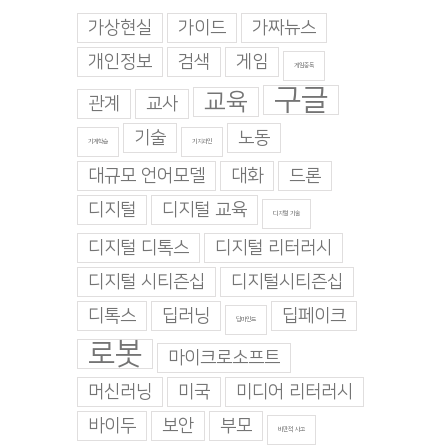
가상현실
가이드
가짜뉴스
개인정보
검색
게임
게임중독
구글
교육
관계
교사
기술
노동
기계학습
기지과인
대규모 언어모델
대화
드론
디지털
디지털 교육
디지털 기술
디지털 디톡스
디지털 리터러시
디지털 시티즌십
디지털시티즌십
디톡스
딥러닝
딥페이크
딥마인드
로봇
마이크로소프트
머신러닝
미국
미디어 리터러시
바이두
보안
부모
비판적 사고