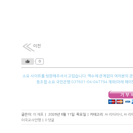
이전
0
소요 사이트를 방문해주셔서 고맙습니다. 액수에 관계없이 여러분의 관심
동조합 소요 국민은행 037601-04-047794 계좌(아래 
글쓴이:
이 재포
|
2026년 6월 11일. 목요일
|
카테고리:
AI 리터러시
,
AI 
미국교사연맹
|
0 댓글