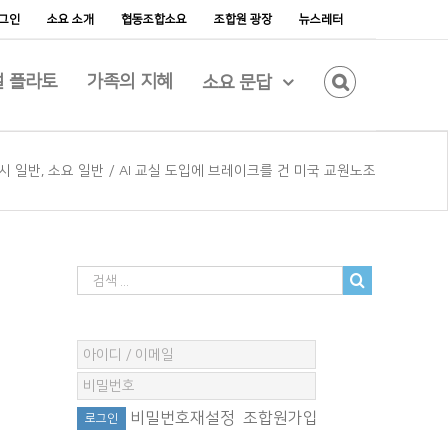
그인
소요 소개
협동조합소요
조합원 광장
뉴스레터
 플라토
가족의 지혜
소요 문답
러시 일반
,
소요 일반
/
AI 교실 도입에 브레이크를 건 미국 교원노조
비밀번호재설정
조합원가입