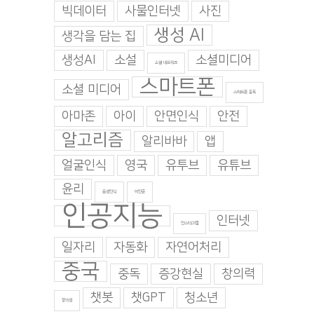
빅데이터
사물인터넷
사진
생성 AI
생각을 담는 집
생성AI
소설
소셜미디어
소셜 네트워크
스마트폰
소셜 미디어
스마트폰 중독
아마존
아이
안면인식
안전
알고리즘
알리바바
앱
얼굴인식
영국
유투브
유튜브
윤리
음성인식
이인준
인공지능
인터넷
인스타그램
일자리
자동화
자연어처리
중국
중독
증강현실
창의력
챗봇
챗GPT
청소년
창의성