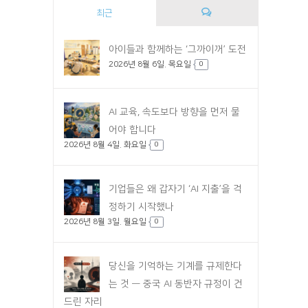
최근
댓
아이들과 함께하는 ‘그까이꺼’ 도전
2026년 8월 6일. 목요일
글
0
AI 교육, 속도보다 방향을 먼저 물
어야 합니다
2026년 8월 4일. 화요일
0
기업들은 왜 갑자기 ‘AI 지출’을 걱
정하기 시작했나
2026년 8월 3일. 월요일
0
당신을 기억하는 기계를 규제한다
는 것 — 중국 AI 동반자 규정이 건
드린 자리