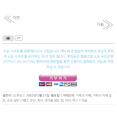
이전
다음
2+
소요 사이트를 방문해주셔서 고맙습니다. 액수에 관계없이 여러분의 관심과 후원
이 소요 사이트를 유지하는 데 큰 힘이 됩니다. 후원금은 협동조합 소요 국민은행
037601-04-047794 계좌(아래 페이팔을 통한 신용카드결제로도 가능)로 후원
하실 수 있습니다.
글쓴이:
임 후남
|
2022년 2월 21일. 월요일
|
카테고리:
가족의 지혜
,
가족의 지혜 일
반
,
소요 일반
|
태그:
공간
,
독서
,
생각을 담는 집
,
의자
,
책
|
1 댓글