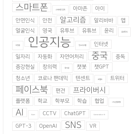
스마트폰
아마존
아이
스마트폰 중독
알고리즘
안면인식
안전
알리바바
앱
얼굴인식
영국
유투브
유튜브
윤리
음성인식
인공지능
인터넷
이인준
인스타그램
중국
일자리
자동화
자연어처리
중독
증강현실
창의력
챗봇
챗GPT
창의성
청소년
코로나 팬데믹
텐센트
트위터
트럼프
페이스북
프라이버시
편견
플랫폼
학교
학부모
학습
협업
4차산업혁명
AI
CCTV
ChatGPT
Burn
Generative AI
SNS
GPT-3
OpenAI
VR