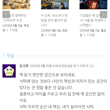
아이들과 함께하는
AI 교육, 속도보다 방
기업들은 왜 갑자기
‘그까이꺼’ 도전
향을 먼저 물어야 합
‘AI 지출’을 걱정하기
니다
시작했나
2026년 8월 6일. 목요
일
|
0 댓글
2026년 8월 4일. 화요
2026년 8월 3일. 월요
일
|
0 댓글
일
|
0 댓글
1 댓글
김 선경
2022년 2월 25일 6:08 오전
답글을 달기 위해 로그인
책 읽기 편안한 공간으로 보이네요.
식탁에 앉는 것보다 나만의 책상과 의자가 있는 공간이
있다는 건 정말 좋은 것 같습니다.
결혼하고 아이를 키우고 우리 집 안에 제 공간만 없어
서요.
식탁 치우면 순간 내 책상, 내가 일어서면 식탁.