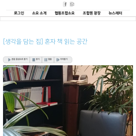
Facebook
Email
로그인
소요 소개
협동조합소요
조합원 광장
뉴스레터
[생각을 담는 집] 혼자 책 읽는 공간
본문 음성으로 듣기
중지
멈춤
이어듣기