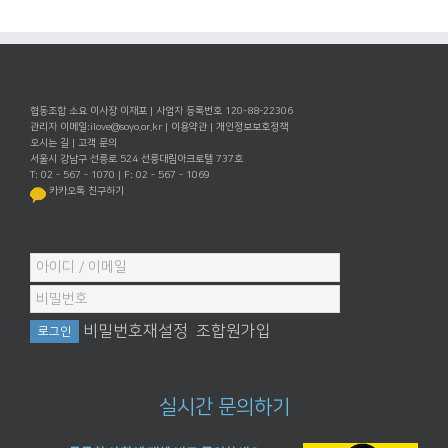
협동조합 소요 이사장 이재포 | 사업자 등록번호 120-88-22306
관리자 이메일:
ilove@soyo.or.kr
|
이용약관
|
개인정보보호정책
오시는 길
|
고객 문의
서울시 강남구 선릉로 524 선릉대림아크로텔 737호
T: 02 - 567 - 1070 | F: 02 - 567 - 1069
카카오톡 친구하기
비밀번호재설정
조합원가입
실시간 문의하기