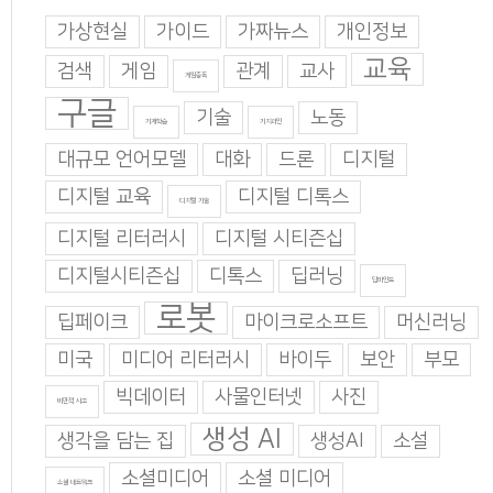
가상현실
가이드
가짜뉴스
개인정보
교육
검색
게임
관계
교사
게임중독
구글
기술
노동
기계학습
기지과인
대규모 언어모델
대화
드론
디지털
디지털 교육
디지털 디톡스
디지털 기술
디지털 리터러시
디지털 시티즌십
디지털시티즌십
디톡스
딥러닝
딥마인드
로봇
딥페이크
마이크로소프트
머신러닝
미국
미디어 리터러시
바이두
보안
부모
빅데이터
사물인터넷
사진
비판적 사고
생성 AI
생각을 담는 집
생성AI
소설
소셜미디어
소셜 미디어
소셜 네트워크