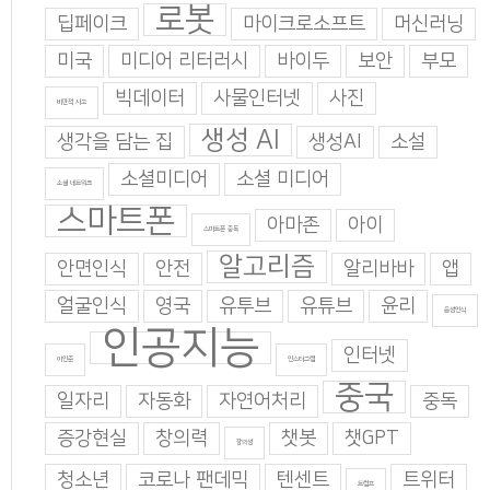
로봇
딥페이크
마이크로소프트
머신러닝
미국
미디어 리터러시
바이두
보안
부모
빅데이터
사물인터넷
사진
비판적 사고
생성 AI
생각을 담는 집
생성AI
소설
소셜미디어
소셜 미디어
소셜 네트워크
스마트폰
아마존
아이
스마트폰 중독
알고리즘
안면인식
안전
알리바바
앱
얼굴인식
영국
유투브
유튜브
윤리
음성인식
인공지능
인터넷
이인준
인스타그램
중국
일자리
자동화
자연어처리
중독
증강현실
창의력
챗봇
챗GPT
창의성
청소년
코로나 팬데믹
텐센트
트위터
트럼프