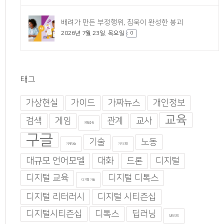
배려가 만든 부정행위, 침묵이 완성한 붕괴
2026년 7월 23일. 목요일
0
태그
가상현실
가이드
가짜뉴스
개인정보
교육
검색
게임
관계
교사
게임중독
구글
기술
노동
기계학습
기지과인
대규모 언어모델
대화
드론
디지털
디지털 교육
디지털 디톡스
디지털 기술
디지털 리터러시
디지털 시티즌십
디지털시티즌십
디톡스
딥러닝
딥마인드