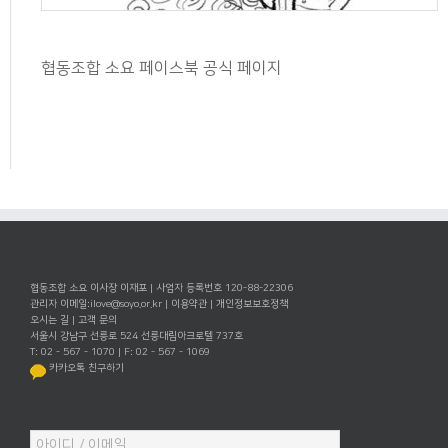
협동조합 소요 페이스북 공식 페이지
협동조합 소요 이사장 이재포 | 사업자 등록번호 120-88-22306
관리자 이메일:
ilove@soyo.or.kr
|
이용약관
|
개인정보보호정책
오시는 길
|
고객 문의
서울시 강남구 선릉로 524 선릉대림아크로텔 737호
T: 02 - 567 - 1070 | F: 02 - 567 - 1069
카카오톡 친구하기