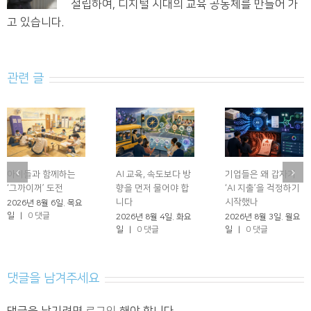
설립하여, 디지털 시대의 교육 공동체를 만들어 가
고 있습니다.
관련 글
아이들과 함께하는
AI 교육, 속도보다 방
기업들은 왜 갑자기
‘그까이꺼’ 도전
향을 먼저 물어야 합
‘AI 지출’을 걱정하기
니다
시작했나
2026년 8월 6일. 목요
일
|
0 댓글
2026년 8월 4일. 화요
2026년 8월 3일. 월요
일
|
0 댓글
일
|
0 댓글
댓글을 남겨주세요