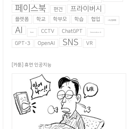
페이스북
프라이버시
편견
플랫폼
학교
학부모
학습
협업
4차산업혁명
AI
CCTV
ChatGPT
Burn
Generative AI
SNS
GPT-3
OpenAI
VR
[카툰] 휴먼 인공지능