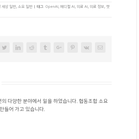
 세상 일반
,
소요 일반
|
태그:
OpenAI
,
메디컬 AI
,
의료 AI
,
의료 정보
,
챗
cebook
Twitter
Linkedin
Reddit
Tumblr
Googleplus
Pinterest
Vk
Email
넷의 다양한 분야에서 일을 하였습니다. 협동조합 소요
 만들어 가고 있습니다.