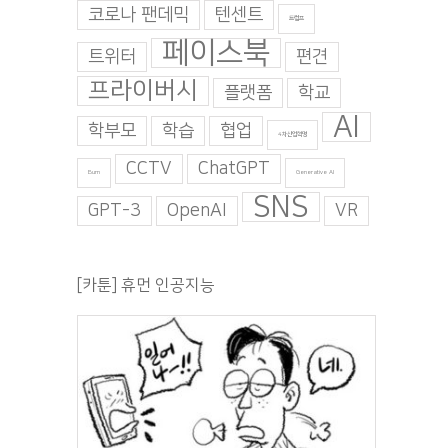
코로나 팬데믹
텐센트
트럼프
페이스북
트위터
편견
프라이버시
플랫폼
학교
AI
학부모
학습
협업
4차산업혁명
CCTV
ChatGPT
Burn
Generative AI
SNS
GPT-3
OpenAI
VR
[카툰] 휴먼 인공지능