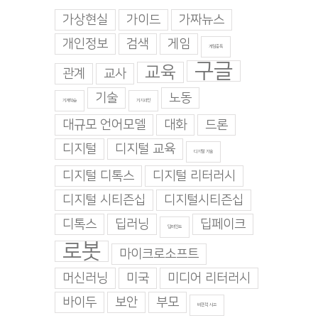
가상현실
가이드
가짜뉴스
개인정보
검색
게임
게임중독
구글
교육
관계
교사
기술
노동
기계학습
기지과인
대규모 언어모델
대화
드론
디지털
디지털 교육
디지털 기술
디지털 디톡스
디지털 리터러시
디지털 시티즌십
디지털시티즌십
디톡스
딥러닝
딥페이크
딥마인드
로봇
마이크로소프트
머신러닝
미국
미디어 리터러시
바이두
보안
부모
비판적 사고