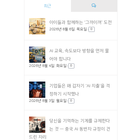
최근
댓
아이들과 함께하는 ‘그까이꺼’ 도전
2026년 8월 6일. 목요일
글
0
AI 교육, 속도보다 방향을 먼저 물
어야 합니다
2026년 8월 4일. 화요일
0
기업들은 왜 갑자기 ‘AI 지출’을 걱
정하기 시작했나
2026년 8월 3일. 월요일
0
당신을 기억하는 기계를 규제한다
는 것 — 중국 AI 동반자 규정이 건
드린 자리