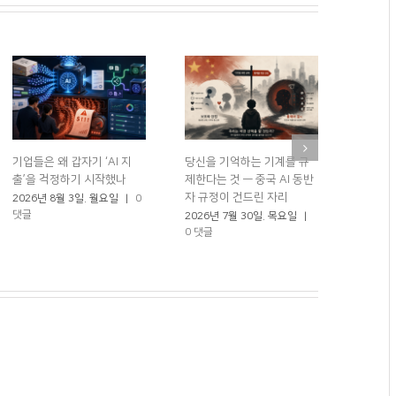
기업들은 왜 갑자기 ‘AI 지
당신을 기억하는 기계를 규
로봇 50
출’을 걱정하기 시작했나
제한다는 것 — 중국 AI 동반
체했다?
자 규정이 건드린 자리
2026년 8월 3일. 월요일
|
0
2026년
댓글
0 댓글
2026년 7월 30일. 목요일
|
0 댓글