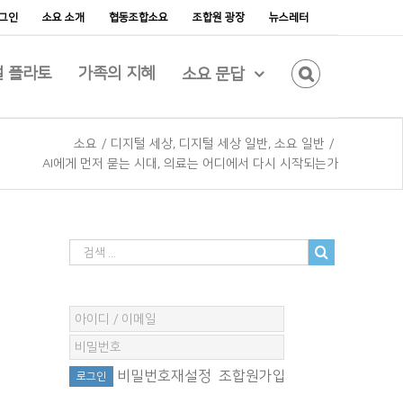
그인
소요 소개
협동조합소요
조합원 광장
뉴스레터
 플라토
가족의 지혜
소요 문답
소요
/
디지털 세상
,
디지털 세상 일반
,
소요 일반
/
AI에게 먼저 묻는 시대, 의료는 어디에서 다시 시작되는가
비밀번호재설정
조합원가입