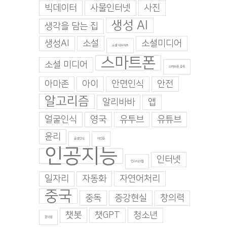
빅데이터
사물인터넷
사진
생성 AI
생각을 담는 집
생성AI
소설
소셜미디어
소셜 네트워크
스마트폰
소셜 미디어
스마트폰 중독
아마존
아이
안면인식
안전
대가 1,000명을 대
평균의 기계 — AI는 이야기
배려가 만든 부정행
알고리즘
알리바바
앱
를 ‘쓰지만’ 구상하지는 않는
이 완성한 붕괴
다
 7월 28일. 화요일
|
2026년 7월 23일.
얼굴인식
영국
유투브
유튜브
0 댓글
2026년 7월 27일. 월요일
|
0 댓글
윤리
음성인식
이인준
인공지능
인터넷
인스타그램
일자리
자동화
자연어처리
중국
중독
증강현실
창의력
챗봇
챗GPT
청소년
창의성