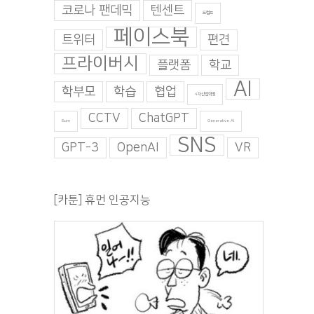
코로나 팬데믹
텐센트
트럼프
페이스북
트위터
편견
프라이버시
플랫폼
학교
AI
학부모
학습
협업
4차산업혁명
CCTV
ChatGPT
Burn
Generative AI
SNS
GPT-3
OpenAI
VR
[카툰] 휴먼 인공지능