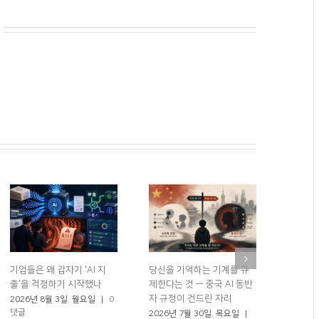
기업들은 왜 갑자기 ‘AI 지
당신을 기억하는 기계를 규
로봇 50
출’을 걱정하기 시작했나
제한다는 것 — 중국 AI 동반
체했다?
자 규정이 건드린 자리
2026년 8월 3일. 월요일
|
0
2026년
댓글
0 댓글
2026년 7월 30일. 목요일
|