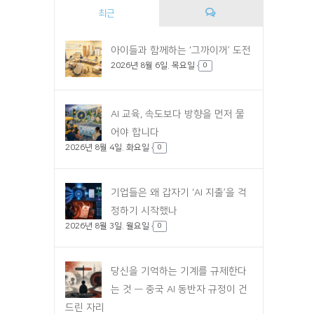
최근
댓
아이들과 함께하는 ‘그까이꺼’ 도전
2026년 8월 6일. 목요일
글
0
AI 교육, 속도보다 방향을 먼저 물
어야 합니다
2026년 8월 4일. 화요일
0
기업들은 왜 갑자기 ‘AI 지출’을 걱
정하기 시작했나
2026년 8월 3일. 월요일
0
당신을 기억하는 기계를 규제한다
는 것 — 중국 AI 동반자 규정이 건
드린 자리