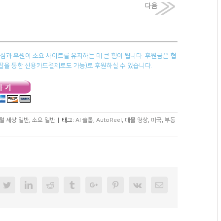
다음
과 후원이 소요 사이트를 유지하는 데 큰 힘이 됩니다. 후원금은 협
페이팔을 통한 신용카드결제로도 가능)로 후원하실 수 있습니다.
털 세상 일반
,
소요 일반
|
태그:
AI 슬롭
,
AutoReel
,
매물 영상
,
미국
,
부동
cebook
Twitter
Linkedin
Reddit
Tumblr
Googleplus
Pinterest
Vk
Email