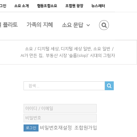
그인
소요 소개
협동조합소요
조합원 광장
뉴스레터
 플라토
가족의 지혜
소요 문답
소요
/
디지털 세상
,
디지털 세상 일반
,
소요 일반
/
AI가 만든 집, 부동산 시장 ‘슬롭(slop)’ 시대의 그림자
비밀번호재설정
조합원가입