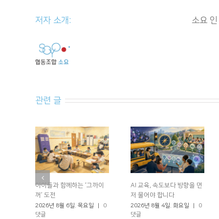
저자 소개: 						
소요 인
관련 글
아이들과 함께하는 ‘그까이
AI 교육, 속도보다 방향을 먼
꺼’ 도전
저 물어야 합니다
2026년 8월 6일. 목요일
|
0
2026년 8월 4일. 화요일
|
0
댓글
댓글