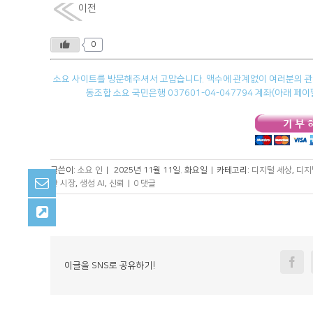
이전
0
소요 사이트를 방문해주셔서 고맙습니다. 액수에 관계없이 여러분의 관심
동조합 소요 국민은행 037601-04-047794 계좌(아래 
글쓴이:
소요 인
|
2025년 11월 11일. 화요일
|
카테고리:
디지털 세상
,
디지
산 시장
,
생성 AI
,
신뢰
|
0 댓글
Fa
이글을 SNS로 공유하기!