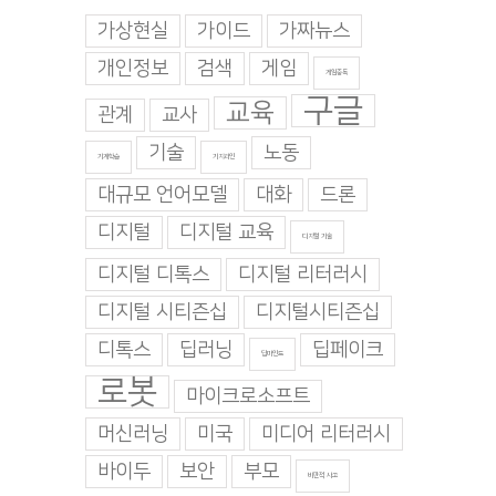
가상현실
가이드
가짜뉴스
개인정보
검색
게임
게임중독
구글
교육
관계
교사
기술
노동
기계학습
기지과인
대규모 언어모델
대화
드론
디지털
디지털 교육
디지털 기술
디지털 디톡스
디지털 리터러시
디지털 시티즌십
디지털시티즌십
디톡스
딥러닝
딥페이크
딥마인드
로봇
마이크로소프트
대가 1,000명을 대
평균의 기계 — AI는 이야기
배려가 만든 부정행
머신러닝
미국
미디어 리터러시
를 ‘쓰지만’ 구상하지는 않는
이 완성한 붕괴
다
 7월 28일. 화요일
|
2026년 7월 23일.
바이두
보안
부모
비판적 사고
0 댓글
2026년 7월 27일. 월요일
|