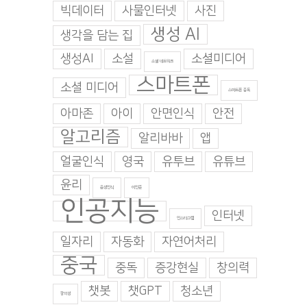
0 댓글
빅데이터
사물인터넷
사진
생성 AI
생각을 담는 집
생성AI
소설
소셜미디어
소셜 네트워크
스마트폰
소셜 미디어
스마트폰 중독
아마존
아이
안면인식
안전
알고리즘
알리바바
앱
얼굴인식
영국
유투브
유튜브
윤리
음성인식
이인준
인공지능
인터넷
인스타그램
일자리
자동화
자연어처리
중국
중독
증강현실
창의력
챗봇
챗GPT
청소년
창의성