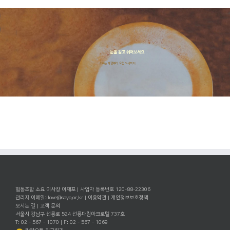
눈을 감고 쉬어보세요
소요는 자정부터 오전 5시까지
협동조합 소요 이사장 이재포 | 사업자 등록번호 120-88-22306
관리자 이메일:
ilove@soyo.or.kr
|
이용약관
|
개인정보보호정책
오시는 길
|
고객 문의
서울시 강남구 선릉로 524 선릉대림아크로텔 737호
T: 02 - 567 - 1070 | F: 02 - 567 - 1069