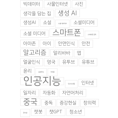
빅데이터
사물인터넷
사진
생성 AI
생각을 담는 집
생성AI
소설
소셜미디어
소셜 네트워크
스마트폰
소셜 미디어
스마트폰 중독
아마존
아이
안면인식
안전
알고리즘
알리바바
앱
얼굴인식
영국
유투브
유튜브
윤리
음성인식
이인준
인공지능
인터넷
인스타그램
일자리
자동화
자연어처리
중국
중독
증강현실
창의력
챗봇
챗GPT
청소년
창의성