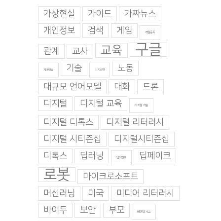
가상현실
가이드
가짜뉴스
개인정보
검색
게임
게임중독
구글
교육
관계
교사
기술
노동
기계학습
기지과인
대규모 언어모델
대화
드론
디지털
디지털 교육
디지털 기술
디지털 디톡스
디지털 리터러시
디지털 시티즌십
디지털시티즌십
디톡스
딥러닝
딥페이크
딥마인드
로봇
마이크로소프트
머신러닝
미국
미디어 리터러시
바이두
보안
부모
비판적 사고