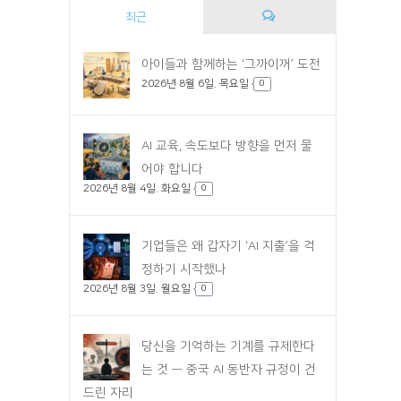
최근
댓
아이들과 함께하는 ‘그까이꺼’ 도전
2026년 8월 6일. 목요일
글
0
AI 교육, 속도보다 방향을 먼저 물
어야 합니다
2026년 8월 4일. 화요일
0
기업들은 왜 갑자기 ‘AI 지출’을 걱
정하기 시작했나
2026년 8월 3일. 월요일
0
당신을 기억하는 기계를 규제한다
는 것 — 중국 AI 동반자 규정이 건
드린 자리