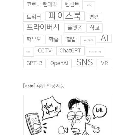
코로나 팬데믹
텐센트
트럼프
페이스북
트위터
편견
프라이버시
플랫폼
학교
AI
학부모
학습
협업
4차산업혁명
CCTV
ChatGPT
Burn
Generative AI
SNS
GPT-3
OpenAI
VR
[카툰] 휴먼 인공지능