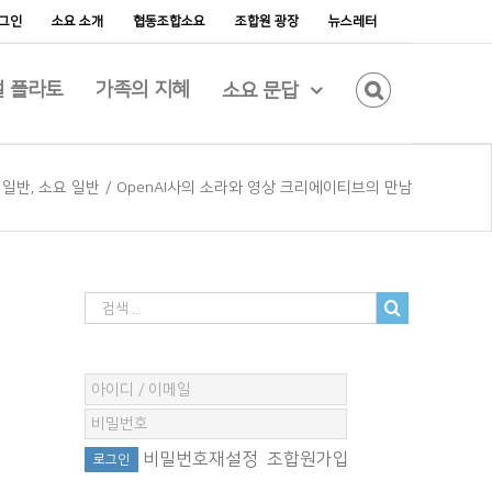
그인
소요 소개
협동조합소요
조합원 광장
뉴스레터
 플라토
가족의 지혜
소요 문답
 일반
,
소요 일반
/
OpenAI사의 소라와 영상 크리에이티브의 만남
비밀번호재설정
조합원가입