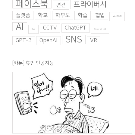
페이스북
프라이버시
편견
플랫폼
학교
학부모
학습
협업
4차산업혁명
AI
CCTV
ChatGPT
Burn
Generative AI
SNS
GPT-3
OpenAI
VR
[카툰] 휴먼 인공지능