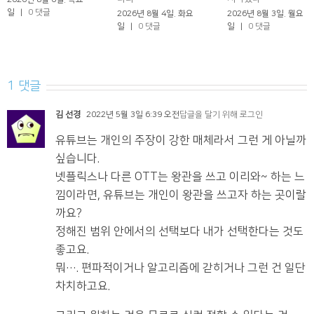
일
|
0 댓글
2026년 8월 4일. 화요
2026년 8월 3일. 월요
일
|
0 댓글
일
|
0 댓글
1 댓글
김 선경
2022년 5월 3일 6:39 오전
답글을 달기 위해 로그인
유튜브는 개인의 주장이 강한 매체라서 그런 게 아닐까
싶습니다.
넷플릭스나 다른 OTT는 왕관을 쓰고 이리와~ 하는 느
낌이라면, 유튜브는 개인이 왕관을 쓰고자 하는 곳이랄
까요?
정해진 범위 안에서의 선택보다 내가 선택한다는 것도
좋고요.
뭐…. 편파적이거나 알고리즘에 갇히거나 그런 건 일단
차치하고요.