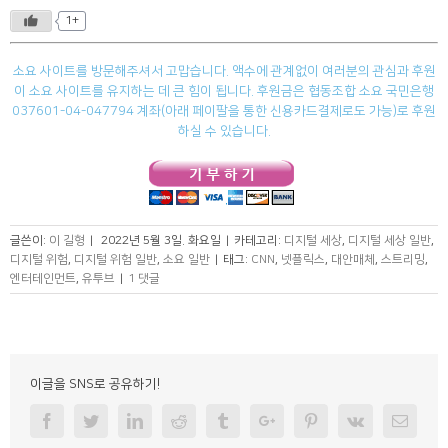
1+
소요 사이트를 방문해주셔서 고맙습니다. 액수에 관계없이 여러분의 관심과 후원
이 소요 사이트를 유지하는 데 큰 힘이 됩니다. 후원금은 협동조합 소요 국민은행
037601-04-047794 계좌(아래 페이팔을 통한 신용카드결제로도 가능)로 후원
하실 수 있습니다.
글쓴이:
이 길형
|
2022년 5월 3일. 화요일
|
카테고리:
디지털 세상
,
디지털 세상 일반
,
디지털 위험
,
디지털 위험 일반
,
소요 일반
|
태그:
CNN
,
넷플릭스
,
대안매체
,
스트리밍
,
엔터테인먼트
,
유투브
|
1 댓글
이글을 SNS로 공유하기!
Facebook
Twitter
Linkedin
Reddit
Tumblr
Googleplus
Pinterest
Vk
Email