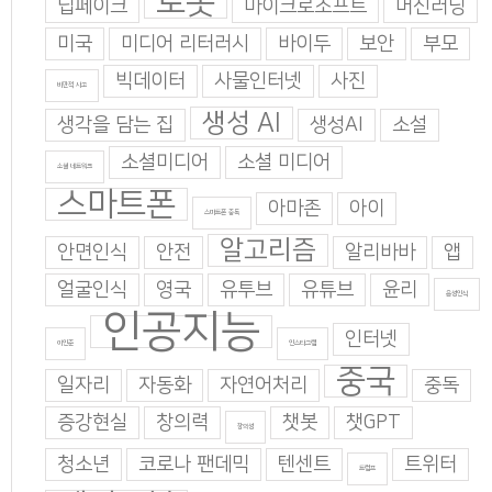
로봇
딥페이크
마이크로소프트
머신러닝
미국
미디어 리터러시
바이두
보안
부모
빅데이터
사물인터넷
사진
비판적 사고
생성 AI
생각을 담는 집
생성AI
소설
소셜미디어
소셜 미디어
소셜 네트워크
스마트폰
아마존
아이
스마트폰 중독
알고리즘
안면인식
안전
알리바바
앱
얼굴인식
영국
유투브
유튜브
윤리
음성인식
인공지능
인터넷
이인준
인스타그램
중국
일자리
자동화
자연어처리
중독
증강현실
창의력
챗봇
챗GPT
창의성
청소년
코로나 팬데믹
텐센트
트위터
트럼프