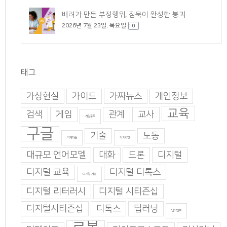
배려가 만든 부정행위, 침묵이 완성한 붕괴
2026년 7월 23일. 목요일
0
태그
가상현실
가이드
가짜뉴스
개인정보
교육
검색
게임
관계
교사
게임중독
구글
기술
노동
기계학습
기지과인
대규모 언어모델
대화
드론
디지털
디지털 교육
디지털 디톡스
디지털 기술
디지털 리터러시
디지털 시티즌십
디지털시티즌십
디톡스
딥러닝
딥마인드