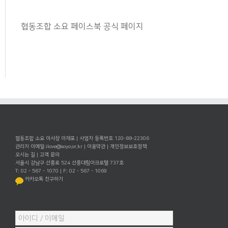
협동조합 소요 페이스북 공식 페이지
협동조합 소요 이사장 이재포 | 사업자 등록번호 120-88-22306
관리자 이메일:
ilove@soyo.or.kr
|
이용약관
|
개인정보보호정책
오시는 길
|
고객 문의
서울시 강남구 선릉로 524 선릉대림아크로텔 737호
T: 02 - 567 - 1070 | F: 02 - 567 - 1069
카카오톡 친구하기