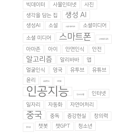
빅데이터
사물인터넷
사진
생성 AI
생각을 담는 집
생성AI
소설
소셜미디어
소셜 네트워크
스마트폰
소셜 미디어
스마트폰 중독
아마존
아이
안면인식
안전
알고리즘
알리바바
앱
얼굴인식
영국
유투브
유튜브
윤리
음성인식
이인준
인공지능
인터넷
인스타그램
일자리
자동화
자연어처리
중국
중독
증강현실
창의력
챗봇
챗GPT
청소년
창의성