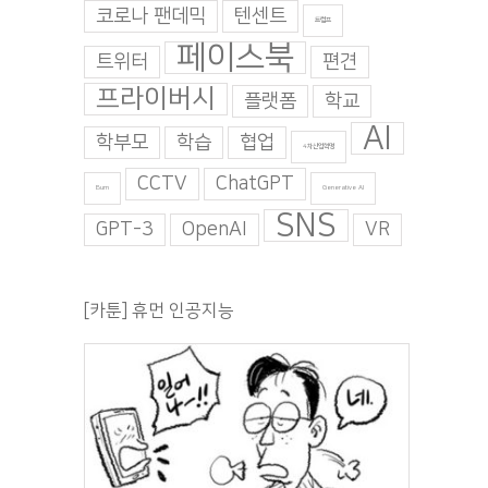
코로나 팬데믹
텐센트
트럼프
페이스북
트위터
편견
프라이버시
플랫폼
학교
AI
학부모
학습
협업
4차산업혁명
CCTV
ChatGPT
Burn
Generative AI
SNS
GPT-3
OpenAI
VR
[카툰] 휴먼 인공지능