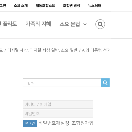
그인
소요 소개
협동조합소요
조합원 광장
뉴스레터
 플라토
가족의 지혜
소요 문답
요
/
디지털 세상
,
디지털 세상 일반
,
소요 일반
/
AI와 대통령 선거
비밀번호재설정
조합원가입