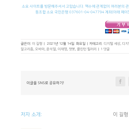
소요 사이트를 방문해주셔서 고맙습니다. 액수에 관계없이 여러분의 관심
동조합 소요 국민은행 037601-04-047794 계좌(아래 
글쓴이:
이 길형
|
2021년 12월 14일. 화요일
|
카테고리:
디지털 세상
,
디지
알고리즘
,
오바마
,
윤석열
,
이재명
,
챗봇
,
클린턴 힐러리
|
1 댓글
Fa
이글을 SNS로 공유하기!
저자 소개: 						
이 길형