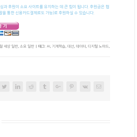
과 후원이 소요 사이트를 유지하는 데 큰 힘이 됩니다. 후원금은 협
페이팔을 통한 신용카드결제로도 가능)로 후원하실 수 있습니다.
털 세상 일반
,
소요 일반
|
태그:
AI
,
기계학습
,
대선
,
데이터
,
디지털 노마드
,
cebook
Twitter
Linkedin
Reddit
Tumblr
Googleplus
Pinterest
Vk
Email