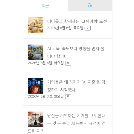
최근
댓
아이들과 함께하는 ‘그까이꺼’ 도전
2026년 8월 6일. 목요일
글
0
AI 교육, 속도보다 방향을 먼저 물
어야 합니다
2026년 8월 4일. 화요일
0
기업들은 왜 갑자기 ‘AI 지출’을 걱
정하기 시작했나
2026년 8월 3일. 월요일
0
당신을 기억하는 기계를 규제한다
는 것 — 중국 AI 동반자 규정이 건
드린 자리