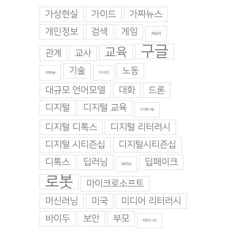
가상현실
가이드
가짜뉴스
개인정보
검색
게임
게임중독
구글
교육
관계
교사
기술
노동
기계학습
기지과인
대규모 언어모델
대화
드론
디지털
디지털 교육
디지털 기술
디지털 디톡스
디지털 리터러시
디지털 시티즌십
디지털시티즌십
디톡스
딥러닝
딥페이크
딥마인드
로봇
마이크로소프트
머신러닝
미국
미디어 리터러시
바이두
보안
부모
비판적 사고