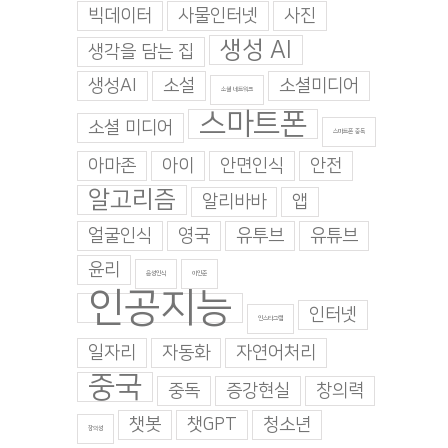
빅데이터
사물인터넷
사진
생성 AI
생각을 담는 집
생성AI
소설
소셜미디어
소셜 네트워크
스마트폰
소셜 미디어
스마트폰 중독
아마존
아이
안면인식
안전
알고리즘
알리바바
앱
얼굴인식
영국
유투브
유튜브
윤리
음성인식
이인준
인공지능
인터넷
인스타그램
일자리
자동화
자연어처리
중국
중독
증강현실
창의력
챗봇
챗GPT
청소년
창의성