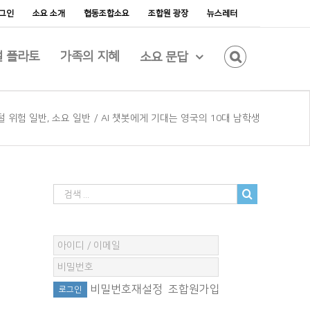
그인
소요 소개
협동조합소요
조합원 광장
뉴스레터
 플라토
가족의 지혜
소요 문답
털 위험 일반
,
소요 일반
/
AI 챗봇에게 기대는 영국의 10대 남학생
비밀번호재설정
조합원가입