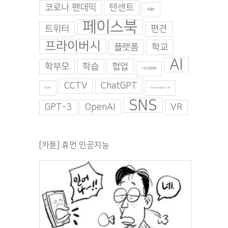
코로나 팬데믹
텐센트
트럼프
페이스북
트위터
편견
프라이버시
플랫폼
학교
AI
학부모
학습
협업
4차산업혁명
CCTV
ChatGPT
Burn
Generative AI
SNS
GPT-3
OpenAI
VR
[카툰] 휴먼 인공지능