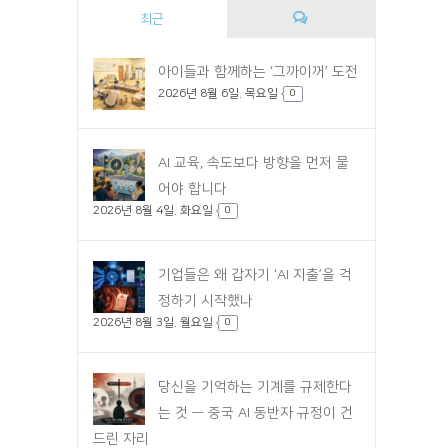
최근
댓
아이들과 함께하는 ‘그까이꺼’ 도전
2026년 8월 6일. 목요일
글
0
AI 교육, 속도보다 방향을 먼저 물
어야 합니다
2026년 8월 4일. 화요일
0
기업들은 왜 갑자기 ‘AI 지출’을 걱
정하기 시작했나
2026년 8월 3일. 월요일
0
당신을 기억하는 기계를 규제한다
는 것 — 중국 AI 동반자 규정이 건
드린 자리