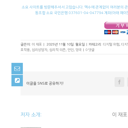
소요 사이트를 방문해주셔서 고맙습니다. 액수에 관계없이 여러분의 관심
동조합 소요 국민은행 037601-04-047794 계좌(아래 
글쓴이:
이 재포
|
2025년 11월 10일. 월요일
|
카테고리:
디지털 위험
,
디지
호작용
,
심리상담자
,
심리적 의존
,
연인
,
영국
|
0 댓글
Fa
이글을 SNS로 공유하기!
저자 소개: 						
이 재포