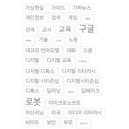
가상현실
가이드
가짜뉴스
개인정보
검색
게임
게임중독
구글
교육
관계
교사
기술
노동
기계학습
기지과인
대규모 언어모델
대화
드론
디지털
디지털 교육
디지털 기술
디지털 디톡스
디지털 리터러시
디지털 시티즌십
디지털시티즌십
디톡스
딥러닝
딥페이크
대가 1,000명을 대
평균의 기계 — AI는 이야기
배려가 만든 부정행
딥마인드
를 ‘쓰지만’ 구상하지는 않는
이 완성한 붕괴
로봇
마이크로소프트
다
 7월 28일. 화요일
|
2026년 7월 23일.
0 댓글
2026년 7월 27일. 월요일
|
머신러닝
미국
미디어 리터러시
0 댓글
바이두
보안
부모
비판적 사고