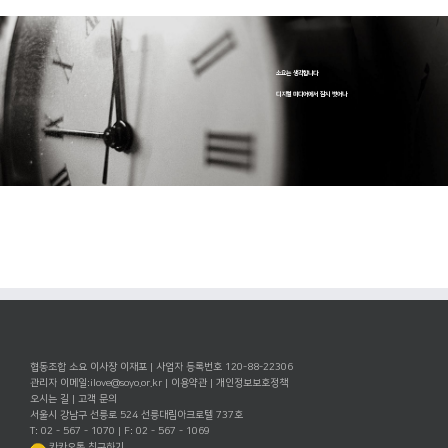
소요는 생각합니다
디지털 미디어에서 잠시 벗어나
협동조합 소요 이사장 이재포 | 사업자 등록번호 120-88-22306
관리자 이메일:
ilove@soyo.or.kr
|
이용약관
|
개인정보보호정책
오시는 길
|
고객 문의
서울시 강남구 선릉로 524 선릉대림아크로텔 737호
T: 02 - 567 - 1070 | F: 02 - 567 - 1069
카카오톡 친구하기