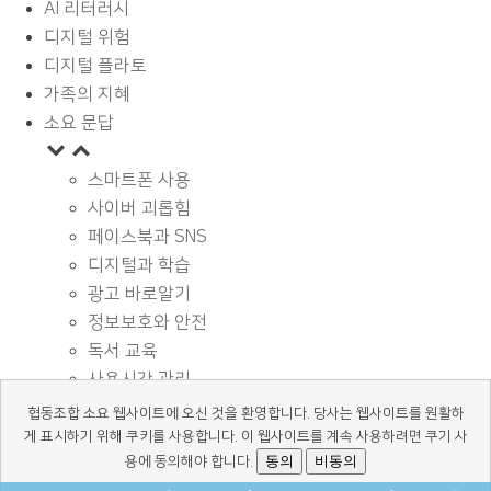
AI 리터러시
디지털 위험
디지털 플라토
가족의 지혜
소요 문답
스마트폰 사용
사이버 괴롭힘
페이스북과 SNS
디지털과 학습
광고 바로알기
정보보호와 안전
독서 교육
사용시간 관리
기타
협동조합 소요 웹사이트에 오신 것을 환영합니다. 당사는 웹사이트를 원활하
디지털 상식
게 표시하기 위해 쿠키를 사용합니다. 이 웹사이트를 계속 사용하려면 쿠기 사
동의
비동의
용에 동의해야 합니다.