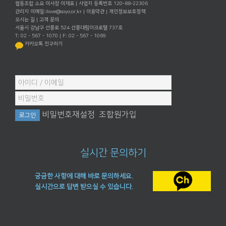
협동조합 소요 이사장 이재포 | 사업자 등록번호 120-88-22306
관리자 이메일:
ilove@soyo.or.kr
|
이용약관
|
개인정보보호정책
오시는 길
|
고객 문의
서울시 강남구 선릉로 524 선릉대림아크로텔 737호
T: 02 - 567 - 1070 | F: 02 - 567 - 1069
카카오톡 친구하기
비밀번호재설정
조합원가입
실시간 문의하기
궁금한 사항에 대해 바로 문의하세요.
실시간으로 답변 받으실 수 있습니다.