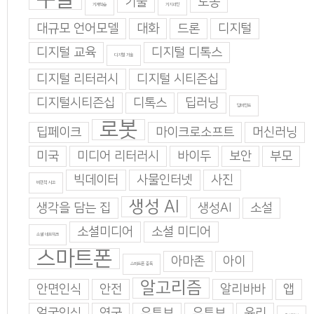
기술
노동
기계학습
기지과인
대규모 언어모델
대화
드론
디지털
디지털 교육
디지털 디톡스
디지털 기술
디지털 리터러시
디지털 시티즌십
디지털시티즌십
디톡스
딥러닝
딥마인드
로봇
딥페이크
마이크로소프트
머신러닝
미국
미디어 리터러시
바이두
보안
부모
빅데이터
사물인터넷
사진
비판적 사고
생성 AI
생각을 담는 집
생성AI
소설
소셜미디어
소셜 미디어
소셜 네트워크
스마트폰
아마존
아이
스마트폰 중독
알고리즘
안면인식
안전
알리바바
앱
얼굴인식
영국
유투브
유튜브
윤리