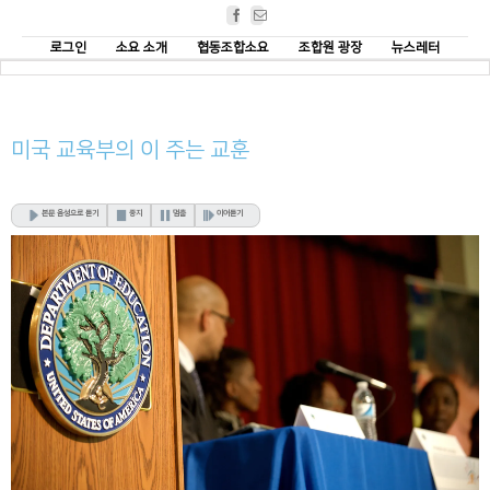
Facebook
Email
로그인
소요 소개
협동조합소요
조합원 광장
뉴스레터
미국 교육부의
이 주는 교훈
본문 음성으로 듣기
중지
멈춤
이어듣기