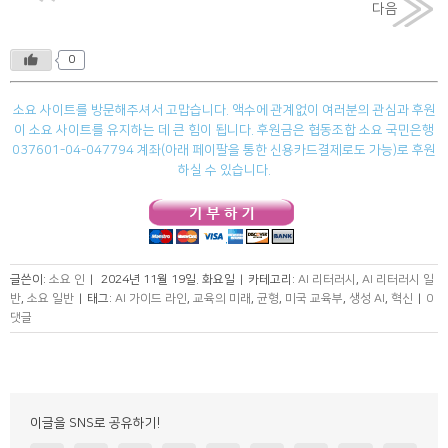
다음
0
소요 사이트를 방문해주셔서 고맙습니다. 액수에 관계없이 여러분의 관심과 후원
이 소요 사이트를 유지하는 데 큰 힘이 됩니다. 후원금은 협동조합 소요 국민은행
037601-04-047794 계좌(아래 페이팔을 통한 신용카드결제로도 가능)로 후원
하실 수 있습니다.
글쓴이:
소요 인
|
2024년 11월 19일. 화요일
|
카테고리:
AI 리터러시
,
AI 리터러시 일
반
,
소요 일반
|
태그:
AI 가이드 라인
,
교육의 미래
,
균형
,
미국 교육부
,
생성 AI
,
혁신
|
0
댓글
이글을 SNS로 공유하기!