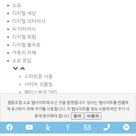
소요
디지털 세상
디지털 리터러시
AI 리터러시
디지털 위험
디지털 플라토
가족의 지혜
소요 문답
스마트폰 사용
사이버 괴롭힘
페이스북과 SNS
디지털과 학습
협동조합 소요 웹사이트에 오신 것을 환영합니다. 당사는 웹사이트를 원활하
광고 바로알기
게 표시하기 위해 쿠키를 사용합니다. 이 웹사이트를 계속 사용하려면 쿠기 사
정보보호와 안전
동의
비동의
용에 동의해야 합니다.
독서 교육
Facebook
YouTube
kakaochannel
Naver-
Email
Phone
Sc
사용시간 관리