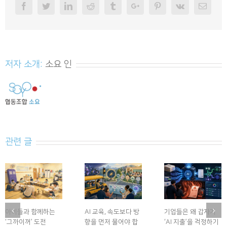
Facebook
Twitter
Linkedin
Reddit
Tumblr
Googleplus
Pinterest
Vk
Email
저자 소개:
소요 인
관련 글
아이들과 함께하는
AI 교육, 속도보다 방
기업들은 왜 갑자기
‘그까이꺼’ 도전
향을 먼저 물어야 합
‘AI 지출’을 걱정하기