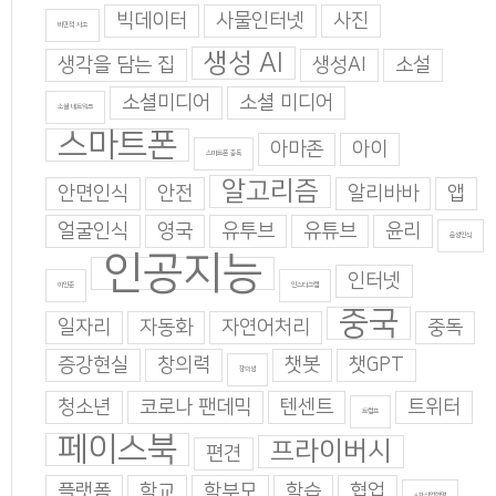
빅데이터
사물인터넷
사진
비판적 사고
생성 AI
생각을 담는 집
생성AI
소설
소셜미디어
소셜 미디어
소셜 네트워크
스마트폰
아마존
아이
스마트폰 중독
알고리즘
안면인식
안전
알리바바
앱
얼굴인식
영국
유투브
유튜브
윤리
음성인식
인공지능
인터넷
이인준
인스타그램
중국
일자리
자동화
자연어처리
중독
증강현실
창의력
챗봇
챗GPT
창의성
청소년
코로나 팬데믹
텐센트
트위터
트럼프
페이스북
프라이버시
편견
플랫폼
학교
학부모
학습
협업
4차산업혁명