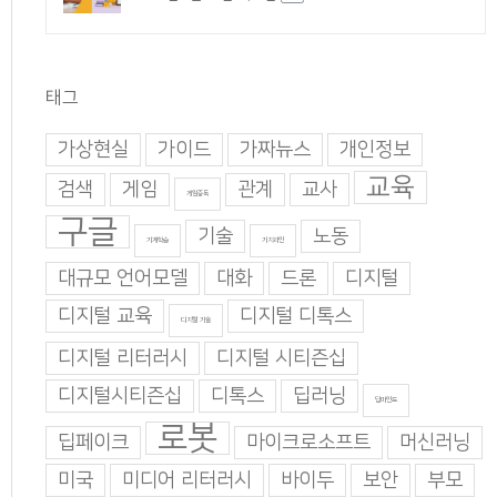
태그
가상현실
가이드
가짜뉴스
개인정보
교육
검색
게임
관계
교사
게임중독
구글
기술
노동
기계학습
기지과인
대규모 언어모델
대화
드론
디지털
디지털 교육
디지털 디톡스
디지털 기술
디지털 리터러시
디지털 시티즌십
디지털시티즌십
디톡스
딥러닝
딥마인드
로봇
딥페이크
마이크로소프트
머신러닝
미국
미디어 리터러시
바이두
보안
부모