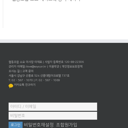
협동조합 소요 이사장 이재포 | 사업자 등록번호 120-88-22306
관리자 이메일:
ilove@soyo.or.kr
|
이용약관
|
개인정보보호정책
오시는 길
|
고객 문의
서울시 강남구 선릉로 524 선릉대림아크로텔 737호
T: 02 - 567 - 1070 | F: 02 - 567 - 1069
카카오톡 친구하기
비밀번호재설정
조합원가입