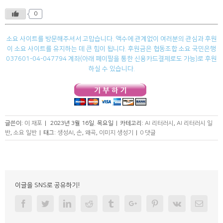
0
소요 사이트를 방문해주셔서 고맙습니다. 액수에 관계없이 여러분의 관심과 후원
이 소요 사이트를 유지하는 데 큰 힘이 됩니다. 후원금은 협동조합 소요 국민은행
037601-04-047794 계좌(아래 페이팔을 통한 신용카드결제로도 가능)로 후원
하실 수 있습니다.
글쓴이:
이 재포
|
2023년 3월 16일. 목요일
|
카테고리:
AI 리터러시
,
AI 리터러시 일
반
,
소요 일반
|
태그:
생성AI
,
손
,
왜곡
,
이미지 생성기
|
0 댓글
이글을 SNS로 공유하기!
Facebook
Twitter
Linkedin
Reddit
Tumblr
Googleplus
Pinterest
Vk
Email