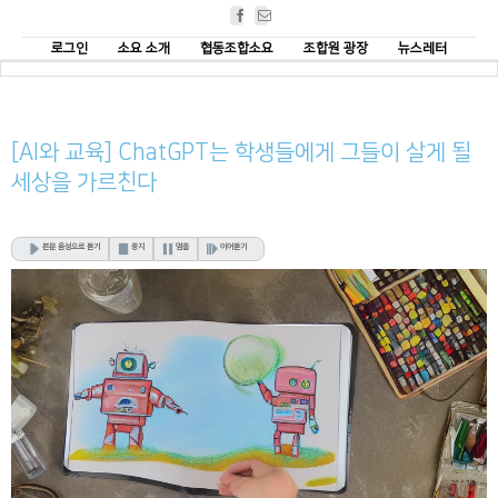
Facebook
Email
로그인
소요 소개
협동조합소요
조합원 광장
뉴스레터
[AI와 교육] ChatGPT는 학생들에게 그들이 살게 될
세상을 가르친다
본문 음성으로 듣기
중지
멈춤
이어듣기