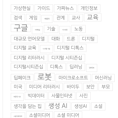
가상현실
가이드
가짜뉴스
개인정보
교육
검색
게임
관계
교사
게임중독
구글
기술
노동
기계학습
기지과인
대규모 언어모델
대화
드론
디지털
디지털 교육
디지털 디톡스
디지털 기술
디지털 리터러시
디지털 시티즌십
디지털시티즌십
디톡스
딥러닝
딥마인드
로봇
딥페이크
마이크로소프트
머신러닝
미국
미디어 리터러시
바이두
보안
부모
빅데이터
사물인터넷
사진
비판적 사고
생성 AI
생각을 담는 집
생성AI
소설
소셜미디어
소셜 미디어
소셜 네트워크