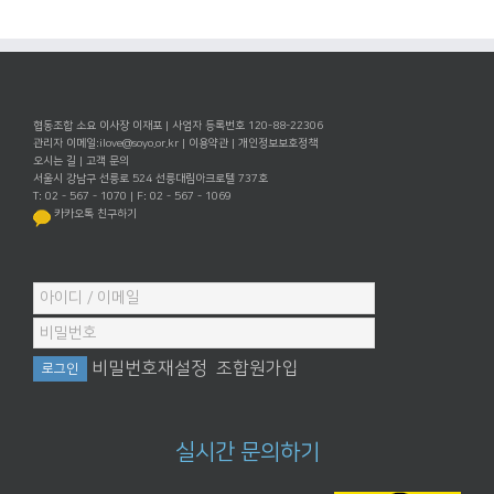
협동조합 소요 이사장 이재포 | 사업자 등록번호 120-88-22306
관리자 이메일:
ilove@soyo.or.kr
|
이용약관
|
개인정보보호정책
오시는 길
|
고객 문의
서울시 강남구 선릉로 524 선릉대림아크로텔 737호
T: 02 - 567 - 1070 | F: 02 - 567 - 1069
카카오톡 친구하기
비밀번호재설정
조합원가입
실시간 문의하기