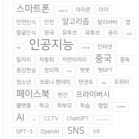
스마트폰
아마존
아이
스마트폰 중독
알고리즘
안면인식
안전
알리바바
앱
얼굴인식
영국
유투브
유튜브
윤리
음성인식
인공지능
인터넷
이인준
인스타그램
중국
일자리
자동화
자연어처리
중독
증강현실
창의력
챗봇
챗GPT
창의성
청소년
코로나 팬데믹
텐센트
트위터
트럼프
페이스북
프라이버시
편견
플랫폼
학교
학부모
학습
협업
4차산업혁명
AI
CCTV
ChatGPT
Burn
Generative AI
SNS
GPT-3
OpenAI
VR