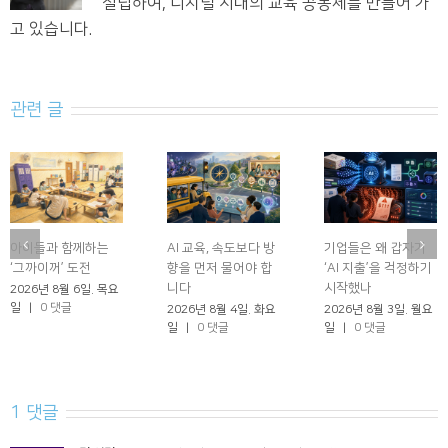
설립하여, 디지털 시대의 교육 공동체를 만들어 가
고 있습니다.
관련 글
아이들과 함께하는
AI 교육, 속도보다 방
기업들은 왜 갑자기
‘그까이꺼’ 도전
향을 먼저 물어야 합
‘AI 지출’을 걱정하기
니다
시작했나
2026년 8월 6일. 목요
일
|
0 댓글
2026년 8월 4일. 화요
2026년 8월 3일. 월요
일
|
0 댓글
일
|
0 댓글
1 댓글