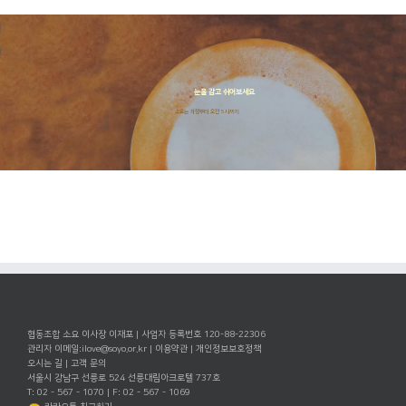
눈을 감고 쉬어보세요
소요는 자정부터 오전 5시까지
협동조합 소요 이사장 이재포 | 사업자 등록번호 120-88-22306
관리자 이메일:
ilove@soyo.or.kr
|
이용약관
|
개인정보보호정책
오시는 길
|
고객 문의
서울시 강남구 선릉로 524 선릉대림아크로텔 737호
T: 02 - 567 - 1070 | F: 02 - 567 - 1069