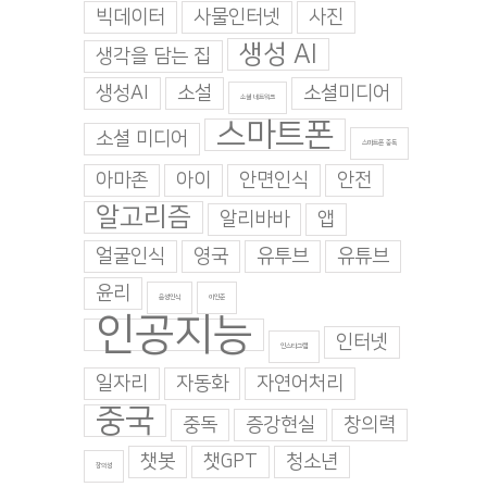
빅데이터
사물인터넷
사진
생성 AI
생각을 담는 집
생성AI
소설
소셜미디어
소셜 네트워크
스마트폰
소셜 미디어
스마트폰 중독
아마존
아이
안면인식
안전
알고리즘
알리바바
앱
얼굴인식
영국
유투브
유튜브
윤리
음성인식
이인준
인공지능
인터넷
인스타그램
일자리
자동화
자연어처리
중국
중독
증강현실
창의력
챗봇
챗GPT
청소년
창의성