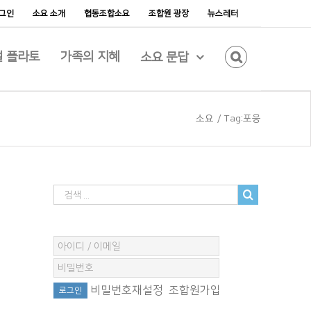
그인
소요 소개
협동조합소요
조합원 광장
뉴스레터
 플라토
가족의 지혜
소요 문답
소요
/
Tag:
포응
비밀번호재설정
조합원가입