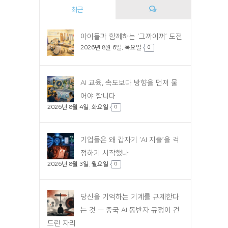
최근
댓
아이들과 함께하는 ‘그까이꺼’ 도전
2026년 8월 6일. 목요일
글
0
AI 교육, 속도보다 방향을 먼저 물
어야 합니다
2026년 8월 4일. 화요일
0
기업들은 왜 갑자기 ‘AI 지출’을 걱
정하기 시작했나
2026년 8월 3일. 월요일
0
당신을 기억하는 기계를 규제한다
는 것 — 중국 AI 동반자 규정이 건
드린 자리