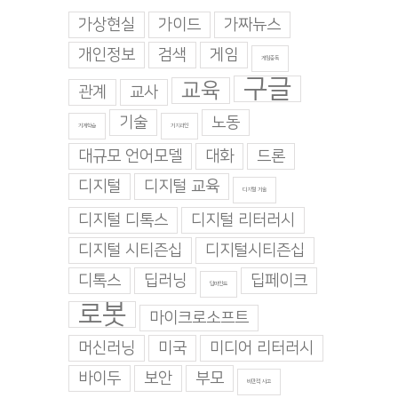
가상현실
가이드
가짜뉴스
개인정보
검색
게임
게임중독
구글
교육
관계
교사
기술
노동
기계학습
기지과인
대규모 언어모델
대화
드론
디지털
디지털 교육
디지털 기술
디지털 디톡스
디지털 리터러시
디지털 시티즌십
디지털시티즌십
디톡스
딥러닝
딥페이크
딥마인드
로봇
마이크로소프트
머신러닝
미국
미디어 리터러시
바이두
보안
부모
비판적 사고