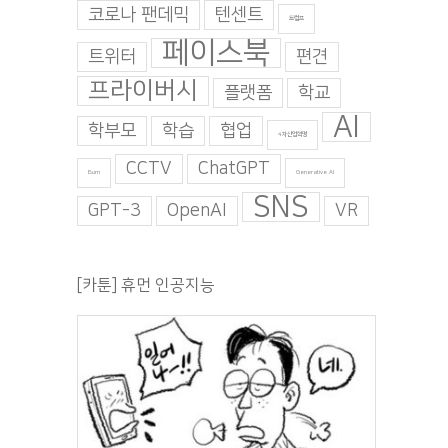
코로나 팬데믹
텐센트
트럼프
페이스북
트위터
편견
프라이버시
플랫폼
학교
AI
학부모
학습
협업
4차산업혁명
CCTV
ChatGPT
Burn
Generative AI
SNS
GPT-3
OpenAI
VR
[카툰] 휴먼 인공지능