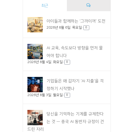
최근
댓
아이들과 함께하는 ‘그까이꺼’ 도전
2026년 8월 6일. 목요일
글
0
AI 교육, 속도보다 방향을 먼저 물
어야 합니다
2026년 8월 4일. 화요일
0
기업들은 왜 갑자기 ‘AI 지출’을 걱
정하기 시작했나
2026년 8월 3일. 월요일
0
당신을 기억하는 기계를 규제한다
는 것 — 중국 AI 동반자 규정이 건
드린 자리