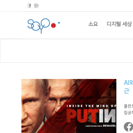
Facebook
Email
소요
디지털 세상
AI
근
폴란
침공하