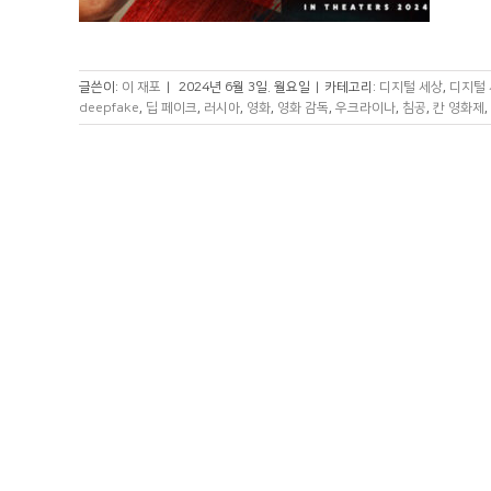
글쓴이:
이 재포
|
2024년 6월 3일. 월요일
|
카테고리:
디지털 세상
,
디지털 
deepfake
,
딥 페이크
,
러시아
,
영화
,
영화 감독
,
우크라이나
,
침공
,
칸 영화제
,