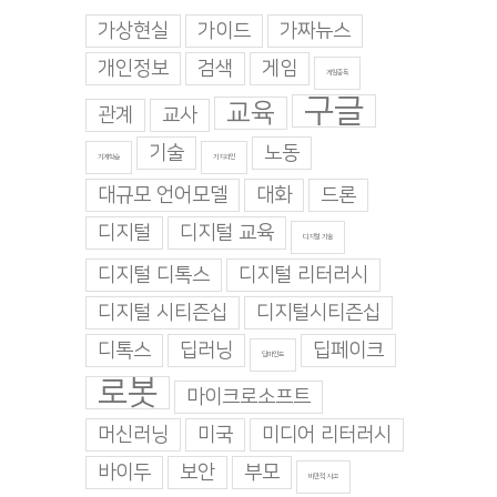
가상현실
가이드
가짜뉴스
개인정보
검색
게임
게임중독
구글
교육
관계
교사
기술
노동
기계학습
기지과인
대규모 언어모델
대화
드론
디지털
디지털 교육
디지털 기술
디지털 디톡스
디지털 리터러시
디지털 시티즌십
디지털시티즌십
디톡스
딥러닝
딥페이크
딥마인드
로봇
마이크로소프트
머신러닝
미국
미디어 리터러시
바이두
보안
부모
비판적 사고