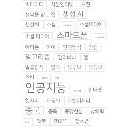
빅데이터
사물인터넷
사진
생성 AI
생각을 담는 집
생성AI
소설
소셜미디어
소셜 네트워크
스마트폰
소셜 미디어
스마트폰 중독
아마존
아이
안면인식
안전
알고리즘
알리바바
앱
얼굴인식
영국
유투브
유튜브
윤리
음성인식
이인준
인공지능
인터넷
인스타그램
일자리
자동화
자연어처리
중국
중독
증강현실
창의력
챗봇
챗GPT
청소년
창의성