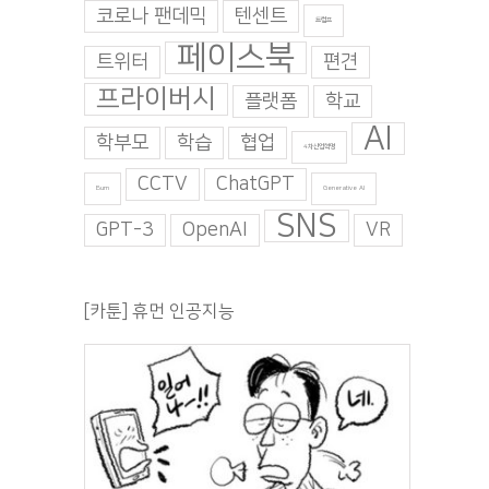
코로나 팬데믹
텐센트
트럼프
페이스북
트위터
편견
프라이버시
플랫폼
학교
AI
학부모
학습
협업
4차산업혁명
CCTV
ChatGPT
Burn
Generative AI
SNS
GPT-3
OpenAI
VR
[카툰] 휴먼 인공지능