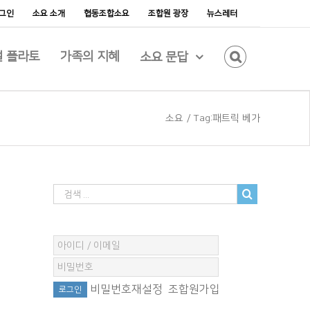
그인
소요 소개
협동조합소요
조합원 광장
뉴스레터
 플라토
가족의 지혜
소요 문답
소요
/
Tag:
패트릭 베가
비밀번호재설정
조합원가입