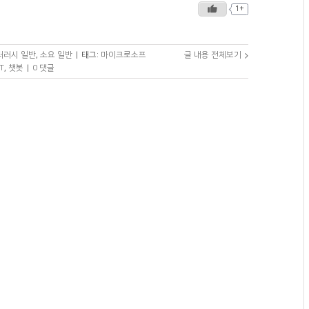
1+
리터러시 일반
,
소요 일반
|
태그:
마이크로소프
글 내용 전체보기
T
,
챗봇
|
0 댓글