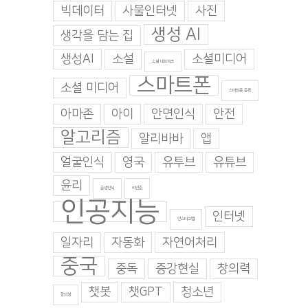
빅데이터
사물인터넷
사진
생성 AI
생각을 담는 집
생성AI
소설
소셜미디어
소셜 네트워크
스마트폰
소셜 미디어
스마트폰 중독
아마존
아이
안면인식
안전
알고리즘
알리바바
앱
얼굴인식
영국
유투브
유튜브
윤리
음성인식
이인준
인공지능
인터넷
인스타그램
일자리
자동화
자연어처리
중국
중독
증강현실
창의력
챗봇
챗GPT
청소년
창의성