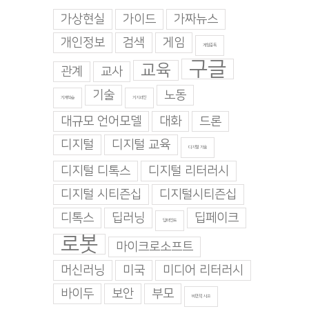
가상현실
가이드
가짜뉴스
개인정보
검색
게임
게임중독
구글
교육
관계
교사
기술
노동
기계학습
기지과인
대규모 언어모델
대화
드론
디지털
디지털 교육
디지털 기술
디지털 디톡스
디지털 리터러시
디지털 시티즌십
디지털시티즌십
디톡스
딥러닝
딥페이크
딥마인드
로봇
마이크로소프트
머신러닝
미국
미디어 리터러시
바이두
보안
부모
비판적 사고