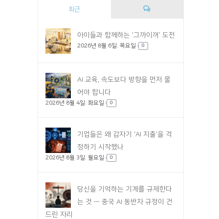
최근
댓
아이들과 함께하는 ‘그까이꺼’ 도전
2026년 8월 6일. 목요일
글
0
AI 교육, 속도보다 방향을 먼저 물
어야 합니다
2026년 8월 4일. 화요일
0
기업들은 왜 갑자기 ‘AI 지출’을 걱
정하기 시작했나
2026년 8월 3일. 월요일
0
당신을 기억하는 기계를 규제한다
는 것 — 중국 AI 동반자 규정이 건
드린 자리