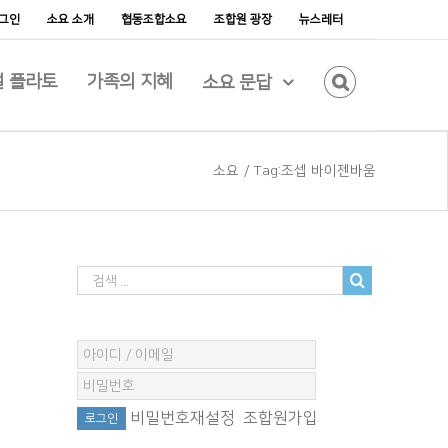
그인
소요 소개
협동조합소요
조합원 광장
뉴스레터
 플라토
가족의 지혜
소요 문답
소요
/
Tag:
조셉 바이젠바움
비밀번호재설정
조합원가입