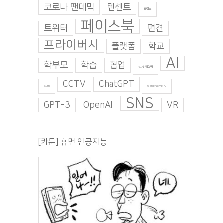
코로나 팬데믹
텐센트
트럼프
페이스북
트위터
편견
프라이버시
플랫폼
학교
AI
학부모
학습
협업
4차산업혁명
CCTV
ChatGPT
Burn
Generative AI
SNS
GPT-3
OpenAI
VR
[카툰] 휴먼 인공지능