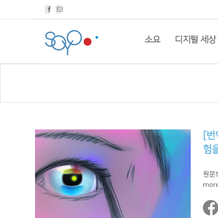
Facebook
Email
소요
디지털 세상
[번
험
원문보기
more 