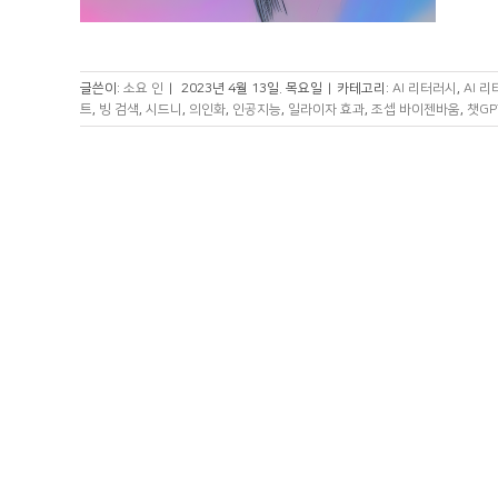
글쓴이:
소요 인
|
2023년 4월 13일. 목요일
|
카테고리:
AI 리터러시
,
AI 
트
,
빙 검색
,
시드니
,
의인화
,
인공지능
,
일라이자 효과
,
조셉 바이젠바움
,
챗GP