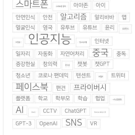
스마트폰
아마존
아이
스마트폰 중독
알고리즘
안면인식
안전
알리바바
앱
얼굴인식
영국
유투브
유튜브
윤리
음성인식
인공지능
인터넷
이인준
인스타그램
중국
일자리
자동화
자연어처리
중독
증강현실
창의력
챗봇
챗GPT
창의성
청소년
코로나 팬데믹
텐센트
트위터
트럼프
페이스북
프라이버시
편견
플랫폼
학교
학부모
학습
협업
4차산업혁명
AI
CCTV
ChatGPT
Burn
Generative AI
SNS
GPT-3
OpenAI
VR