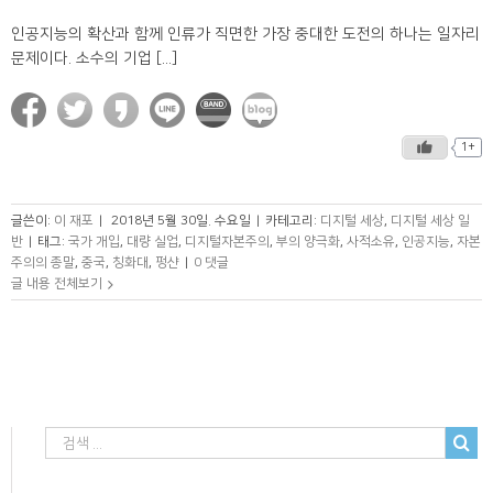
인공지능의 확산과 함께 인류가 직면한 가장 중대한 도전의 하나는 일자리
문제이다. 소수의 기업 [...]
1+
글쓴이:
이 재포
|
2018년 5월 30일. 수요일
|
카테고리:
디지털 세상
,
디지털 세상 일
반
|
태그:
국가 개입
,
대량 실업
,
디지털자본주의
,
부의 양극화
,
사적소유
,
인공지능
,
자본
주의의 종말
,
중국
,
칭화대
,
펑샨
|
0 댓글
글 내용 전체보기