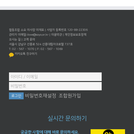
협동조합 소요 이사장 이재포 | 사업자 등록번호 120-88-22306
관리자 이메일:
ilove@soyo.or.kr
|
이용약관
|
개인정보보호정책
오시는 길
|
고객 문의
서울시 강남구 선릉로 524 선릉대림아크로텔 737호
T: 02 - 567 - 1070 | F: 02 - 567 - 1069
카카오톡 친구하기
비밀번호재설정
조합원가입
실시간 문의하기
궁금한 사항에 대해 바로 문의하세요.