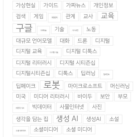
가상현실
가이드
가짜뉴스
개인정보
교육
검색
게임
관계
교사
게임중독
구글
기술
노동
기계학습
기지과인
대규모 언어모델
대화
드론
디지털
디지털 교육
디지털 디톡스
디지털 기술
디지털 리터러시
디지털 시티즌십
디지털시티즌십
디톡스
딥러닝
딥마인드
로봇
딥페이크
마이크로소프트
머신러닝
미국
미디어 리터러시
바이두
보안
부모
빅데이터
사물인터넷
사진
비판적 사고
생성 AI
생각을 담는 집
생성AI
소설
소셜미디어
소셜 미디어
소셜 네트워크