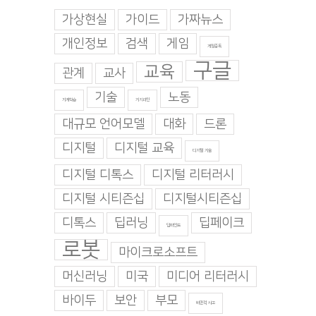
가상현실
가이드
가짜뉴스
개인정보
검색
게임
게임중독
구글
교육
관계
교사
기술
노동
기계학습
기지과인
대규모 언어모델
대화
드론
디지털
디지털 교육
디지털 기술
디지털 디톡스
디지털 리터러시
디지털 시티즌십
디지털시티즌십
디톡스
딥러닝
딥페이크
딥마인드
로봇
마이크로소프트
머신러닝
미국
미디어 리터러시
바이두
보안
부모
비판적 사고