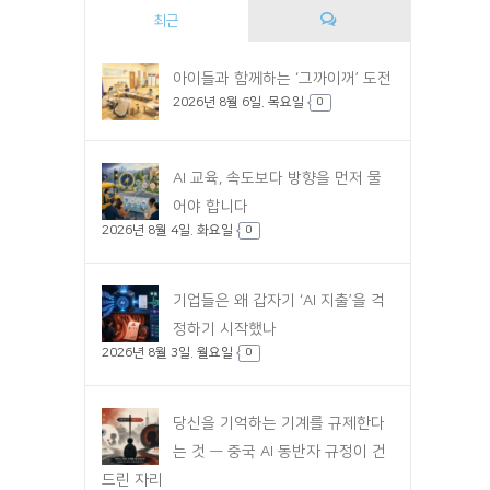
최근
댓
아이들과 함께하는 ‘그까이꺼’ 도전
2026년 8월 6일. 목요일
글
0
AI 교육, 속도보다 방향을 먼저 물
어야 합니다
2026년 8월 4일. 화요일
0
기업들은 왜 갑자기 ‘AI 지출’을 걱
정하기 시작했나
2026년 8월 3일. 월요일
0
당신을 기억하는 기계를 규제한다
는 것 — 중국 AI 동반자 규정이 건
드린 자리