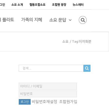
그인
소요 소개
협동조합소요
조합원 광장
뉴스레터
 플라토
가족의 지혜
소요 문답
소요
/
Tag:
이끼화분
비밀번호재설정
조합원가입