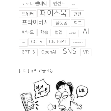
코로나 팬데믹
텐센트
트럼프
페이스북
트위터
편견
프라이버시
플랫폼
학교
AI
학부모
학습
협업
4차산업혁명
CCTV
ChatGPT
Burn
Generative AI
SNS
GPT-3
OpenAI
VR
[카툰] 휴먼 인공지능