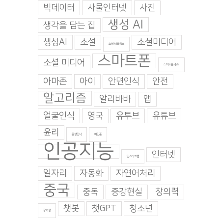
빅데이터
사물인터넷
사진
생성 AI
생각을 담는 집
생성AI
소설
소셜미디어
소셜 네트워크
스마트폰
소셜 미디어
스마트폰 중독
아마존
아이
안면인식
안전
알고리즘
알리바바
앱
얼굴인식
영국
유투브
유튜브
윤리
음성인식
이인준
인공지능
인터넷
인스타그램
일자리
자동화
자연어처리
중국
중독
증강현실
창의력
챗봇
챗GPT
청소년
창의성