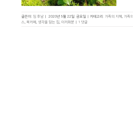
글쓴이:
임 후남
|
2020년 5월 22일. 금요일
|
카테고리:
가족의 지혜
,
가족의
스
,
북카페
,
생각을 담는 집
,
이끼화분
|
1 댓글