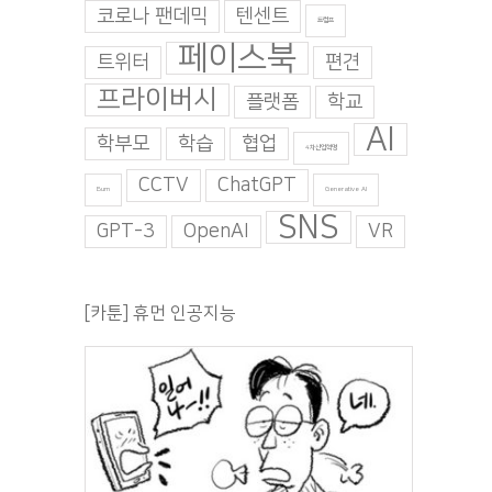
코로나 팬데믹
텐센트
트럼프
페이스북
트위터
편견
프라이버시
플랫폼
학교
AI
학부모
학습
협업
4차산업혁명
CCTV
ChatGPT
Burn
Generative AI
SNS
GPT-3
OpenAI
VR
[카툰] 휴먼 인공지능