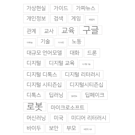
가상현실
가이드
가짜뉴스
개인정보
검색
게임
게임중독
구글
교육
관계
교사
기술
노동
기계학습
기지과인
대규모 언어모델
대화
드론
디지털
디지털 교육
디지털 기술
디지털 디톡스
디지털 리터러시
디지털 시티즌십
디지털시티즌십
디톡스
딥러닝
딥페이크
딥마인드
로봇
마이크로소프트
머신러닝
미국
미디어 리터러시
바이두
보안
부모
비판적 사고