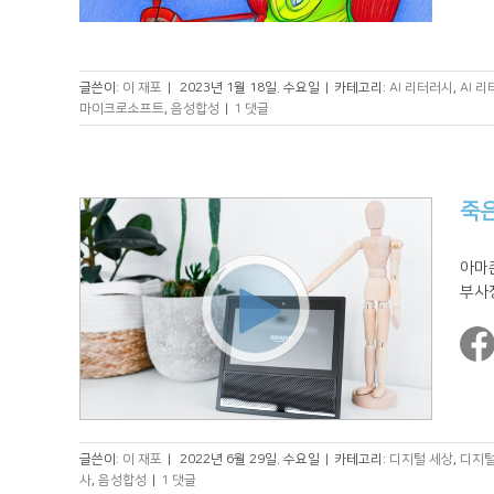
글쓴이:
이 재포
|
2023년 1월 18일. 수요일
|
카테고리:
AI 리터러시
,
AI 
마이크로소프트
,
음성합성
|
1 댓글
죽은
아마존
부사장
글쓴이:
이 재포
|
2022년 6월 29일. 수요일
|
카테고리:
디지털 세상
,
디지털
사
,
음성합성
|
1 댓글