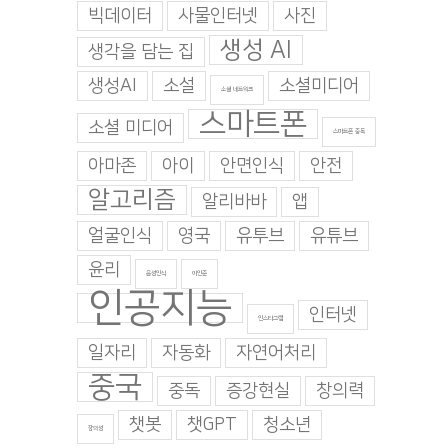
빅데이터
사물인터넷
사진
생성 AI
생각을 담는 집
생성AI
소설
소셜미디어
소셜 네트워크
스마트폰
소셜 미디어
스마트폰 중독
아마존
아이
안면인식
안전
알고리즘
알리바바
앱
얼굴인식
영국
유투브
유튜브
윤리
음성인식
이인준
인공지능
인터넷
인스타그램
일자리
자동화
자연어처리
중국
중독
증강현실
창의력
챗봇
챗GPT
청소년
창의성