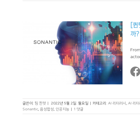
[퀸
까?
From
actor
글쓴이:
팀 퀸텟
|
2022년 5월 2일. 월요일
|
카테고리:
AI 리터러시
,
AI 리
Sonantic
,
음성합성
,
인공지능
|
1 댓글