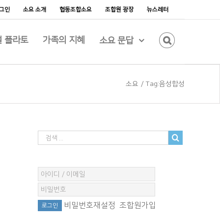
그인
소요 소개
협동조합소요
조합원 광장
뉴스레터
 플라토
가족의 지혜
소요 문답
소요
/
Tag:
음성합성
비밀번호재설정
조합원가입