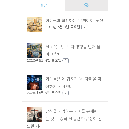
최근
댓
아이들과 함께하는 ‘그까이꺼’ 도전
2026년 8월 6일. 목요일
글
0
AI 교육, 속도보다 방향을 먼저 물
어야 합니다
2026년 8월 4일. 화요일
0
기업들은 왜 갑자기 ‘AI 지출’을 걱
정하기 시작했나
2026년 8월 3일. 월요일
0
당신을 기억하는 기계를 규제한다
는 것 — 중국 AI 동반자 규정이 건
드린 자리