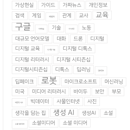
가상현실
가이드
가짜뉴스
개인정보
교육
검색
게임
관계
교사
게임중독
구글
기술
노동
기계학습
기지과인
대규모 언어모델
대화
드론
디지털
디지털 교육
디지털 디톡스
디지털 기술
디지털 리터러시
디지털 시티즌십
디지털시티즌십
디톡스
딥러닝
딥마인드
로봇
딥페이크
마이크로소프트
머신러닝
미국
미디어 리터러시
바이두
보안
부모
빅데이터
사물인터넷
사진
비판적 사고
생성 AI
생각을 담는 집
생성AI
소설
소셜미디어
소셜 미디어
소셜 네트워크