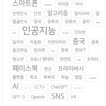
스마트폰
아마존
아이
스마트폰 중독
알고리즘
안면인식
안전
알리바바
앱
얼굴인식
영국
유투브
유튜브
윤리
음성인식
인공지능
인터넷
이인준
인스타그램
중국
일자리
자동화
자연어처리
중독
증강현실
창의력
챗봇
챗GPT
창의성
청소년
코로나 팬데믹
텐센트
트위터
트럼프
페이스북
프라이버시
편견
플랫폼
학교
학부모
학습
협업
4차산업혁명
AI
CCTV
ChatGPT
Burn
Generative AI
SNS
GPT-3
OpenAI
VR