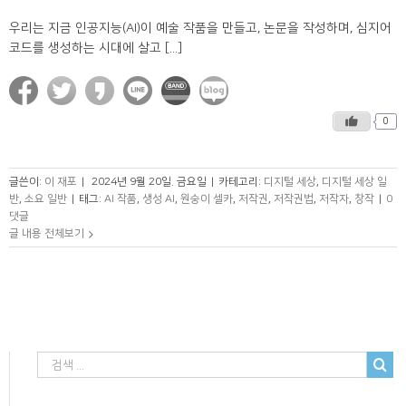
우리는 지금 인공지능(AI)이 예술 작품을 만들고, 논문을 작성하며, 심지어
코드를 생성하는 시대에 살고 [...]
0
글쓴이:
이 재포
|
2024년 9월 20일. 금요일
|
카테고리:
디지털 세상
,
디지털 세상 일
반
,
소요 일반
|
태그:
AI 작품
,
생성 AI
,
원숭이 셀카
,
저작권
,
저작권법
,
저작자
,
창작
|
0
댓글
글 내용 전체보기