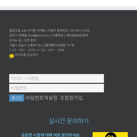
협동조합 소요 이사장 이재포 | 사업자 등록번호 120-88-22306
관리자 이메일:
ilove@soyo.or.kr
|
이용약관
|
개인정보보호정책
오시는 길
|
고객 문의
서울시 강남구 선릉로 524 선릉대림아크로텔 737호
T: 02 - 567 - 1070 | F: 02 - 567 - 1069
카카오톡 친구하기
비밀번호재설정
조합원가입
실시간 문의하기
궁금한 사항에 대해 바로 문의하세요.