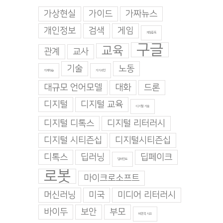
가상현실
가이드
가짜뉴스
개인정보
검색
게임
게임중독
구글
교육
관계
교사
기술
노동
기계학습
기지과인
대규모 언어모델
대화
드론
디지털
디지털 교육
디지털 기술
디지털 디톡스
디지털 리터러시
디지털 시티즌십
디지털시티즌십
디톡스
딥러닝
딥페이크
딥마인드
로봇
마이크로소프트
머신러닝
미국
미디어 리터러시
바이두
보안
부모
비판적 사고