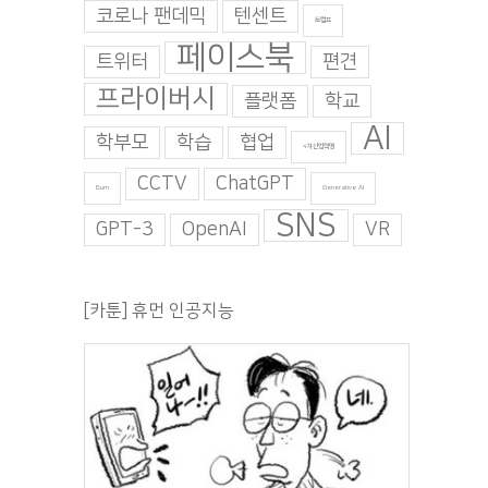
코로나 팬데믹
텐센트
트럼프
페이스북
트위터
편견
프라이버시
플랫폼
학교
AI
학부모
학습
협업
4차산업혁명
CCTV
ChatGPT
Burn
Generative AI
SNS
GPT-3
OpenAI
VR
[카툰] 휴먼 인공지능