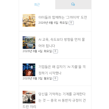
최근
댓
아이들과 함께하는 ‘그까이꺼’ 도전
2026년 8월 6일. 목요일
글
0
AI 교육, 속도보다 방향을 먼저 물
어야 합니다
2026년 8월 4일. 화요일
0
기업들은 왜 갑자기 ‘AI 지출’을 걱
정하기 시작했나
2026년 8월 3일. 월요일
0
당신을 기억하는 기계를 규제한다
는 것 — 중국 AI 동반자 규정이 건
드린 자리