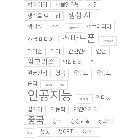
빅데이터
사물인터넷
사진
생성 AI
생각을 담는 집
생성AI
소설
소셜미디어
소셜 네트워크
스마트폰
소셜 미디어
스마트폰 중독
아마존
아이
안면인식
안전
알고리즘
알리바바
앱
얼굴인식
영국
유투브
유튜브
윤리
음성인식
이인준
인공지능
인터넷
인스타그램
일자리
자동화
자연어처리
중국
중독
증강현실
창의력
챗봇
챗GPT
청소년
창의성