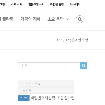
그인
소요 소개
협동조합소요
조합원 광장
뉴스레터
 플라토
가족의 지혜
소요 문답
소요
/
Tag:
온라인 위험
비밀번호재설정
조합원가입