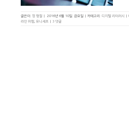
글쓴이:
정 형철
|
2016년 6월 10일. 금요일
|
카테고리:
디지털 리터러시
|
라인 위험
,
유니세프
|
3 댓글