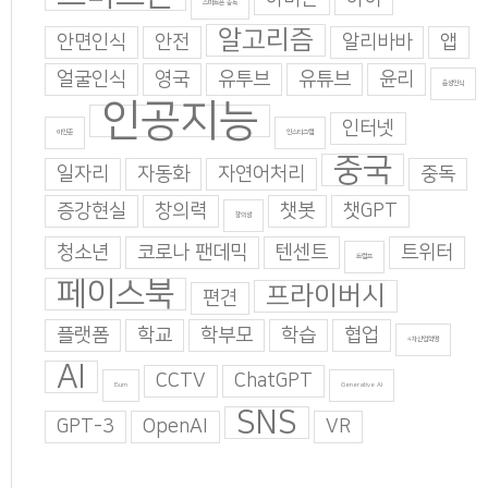
스마트폰 중독
알고리즘
안면인식
안전
알리바바
앱
얼굴인식
영국
유투브
유튜브
윤리
음성인식
인공지능
인터넷
이인준
인스타그램
중국
일자리
자동화
자연어처리
중독
증강현실
창의력
챗봇
챗GPT
창의성
청소년
코로나 팬데믹
텐센트
트위터
트럼프
페이스북
프라이버시
편견
플랫폼
학교
학부모
학습
협업
4차산업혁명
AI
CCTV
ChatGPT
Burn
Generative AI
SNS
GPT-3
OpenAI
VR