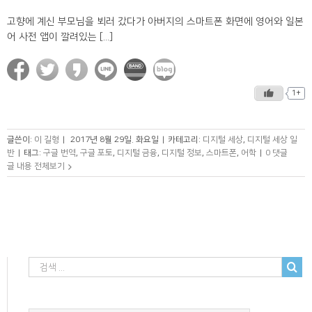
고향에 계신 부모님을 뵈러 갔다가 아버지의 스마트폰 화면에 영어와 일본
어 사전 앱이 깔려있는 [...]
1+
글쓴이:
이 길형
|
2017년 8월 29일. 화요일
|
카테고리:
디지털 세상
,
디지털 세상 일
반
|
태그:
구글 번역
,
구글 포토
,
디지털 금융
,
디지털 정보
,
스마트폰
,
어학
|
0 댓글
글 내용 전체보기