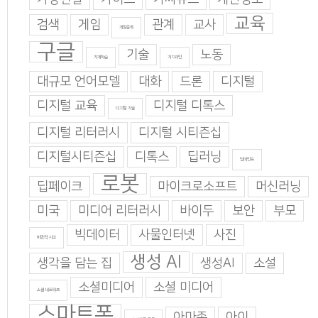
교육
검색
게임
관계
교사
게임중독
구글
기술
노동
기계학습
기지과인
대규모 언어모델
대화
드론
디지털
디지털 교육
디지털 디톡스
디지털 기술
디지털 리터러시
디지털 시티즌십
디지털시티즌십
디톡스
딥러닝
딥마인드
로봇
딥페이크
마이크로소프트
머신러닝
미국
미디어 리터러시
바이두
보안
부모
빅데이터
사물인터넷
사진
비판적 사고
생성 AI
생각을 담는 집
생성AI
소설
소셜미디어
소셜 미디어
소셜 네트워크
스마트폰
아마존
아이