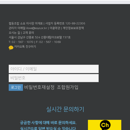
협동조합 소요 이사장 이재포 | 사업자 등록번호 120-88-22306
관리자 이메일:
ilove@soyo.or.kr
|
이용약관
|
개인정보보호정책
오시는 길
|
고객 문의
서울시 강남구 선릉로 524 선릉대림아크로텔 737호
T: 02 - 567 - 1070 | F: 02 - 567 - 1069
카카오톡 친구하기
비밀번호재설정
조합원가입
실시간 문의하기
궁금한 사항에 대해 바로 문의하세요.
실시간으로 답변 받으실 수 있습니다.