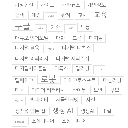
가상현실
가이드
가짜뉴스
개인정보
교육
검색
게임
관계
교사
게임중독
구글
기술
노동
기계학습
기지과인
대규모 언어모델
대화
드론
디지털
디지털 교육
디지털 디톡스
디지털 기술
디지털 리터러시
디지털 시티즌십
디지털시티즌십
디톡스
딥러닝
딥마인드
로봇
딥페이크
마이크로소프트
머신러닝
미국
미디어 리터러시
바이두
보안
부모
빅데이터
사물인터넷
사진
비판적 사고
생성 AI
생각을 담는 집
생성AI
소설
소셜미디어
소셜 미디어
소셜 네트워크