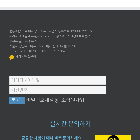
협동조합 소요 이사장 이재포 | 사업자 등록번호 120-88-22306
관리자 이메일:
ilove@soyo.or.kr
|
이용약관
|
개인정보보호정책
오시는 길
|
고객 문의
서울시 강남구 선릉로 524 선릉대림아크로텔 737호
T: 02 - 567 - 1070 | F: 02 - 567 - 1069
카카오톡 친구하기
비밀번호재설정
조합원가입
실시간 문의하기
궁금한 사항에 대해 바로 문의하세요.