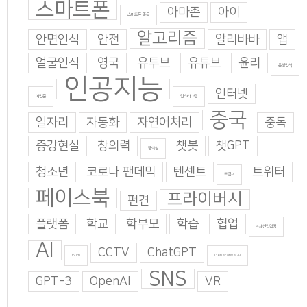
스마트폰
아마존
아이
스마트폰 중독
알고리즘
안면인식
안전
알리바바
앱
얼굴인식
영국
유투브
유튜브
윤리
음성인식
인공지능
인터넷
이인준
인스타그램
중국
일자리
자동화
자연어처리
중독
증강현실
창의력
챗봇
챗GPT
창의성
청소년
코로나 팬데믹
텐센트
트위터
트럼프
페이스북
프라이버시
편견
플랫폼
학교
학부모
학습
협업
4차산업혁명
AI
CCTV
ChatGPT
Burn
Generative AI
SNS
GPT-3
OpenAI
VR