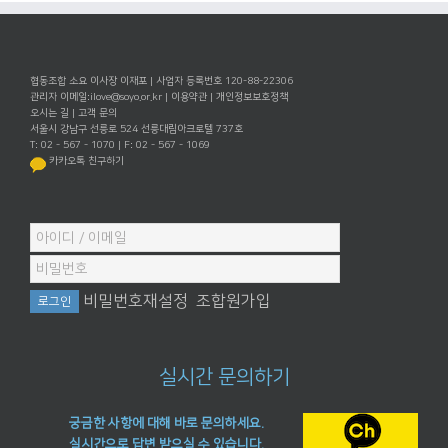
협동조합 소요 이사장 이재포 | 사업자 등록번호 120-88-22306
관리자 이메일:
ilove@soyo.or.kr
|
이용약관
|
개인정보보호정책
오시는 길
|
고객 문의
서울시 강남구 선릉로 524 선릉대림아크로텔 737호
T: 02 - 567 - 1070 | F: 02 - 567 - 1069
카카오톡 친구하기
비밀번호재설정
조합원가입
실시간 문의하기
궁금한 사항에 대해 바로 문의하세요.
실시간으로 답변 받으실 수 있습니다.