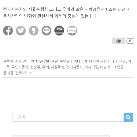
전기자동차와 자율주행차 그리고 우버와 같은 차량공유서비스는 최근 자
동차산업의 변화와 관련해서 화제의 중심에 있는 [...]
0
글쓴이:
소요 인
|
2016년 2월 24일. 수요일
|
카테고리:
디지털 세상
|
태그:
구글
,
리
프트
,
무인자동차
,
선순환
,
우버
,
자율주행
,
전기자동차
,
카셰어링
,
테슬라
|
1 댓글
글 내용 전체보기