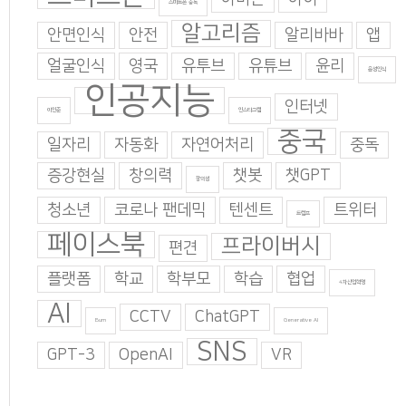
스마트폰 중독
알고리즘
안면인식
안전
알리바바
앱
얼굴인식
영국
유투브
유튜브
윤리
음성인식
인공지능
인터넷
이인준
인스타그램
중국
일자리
자동화
자연어처리
중독
증강현실
창의력
챗봇
챗GPT
창의성
청소년
코로나 팬데믹
텐센트
트위터
트럼프
페이스북
프라이버시
편견
플랫폼
학교
학부모
학습
협업
4차산업혁명
AI
CCTV
ChatGPT
Burn
Generative AI
SNS
GPT-3
OpenAI
VR