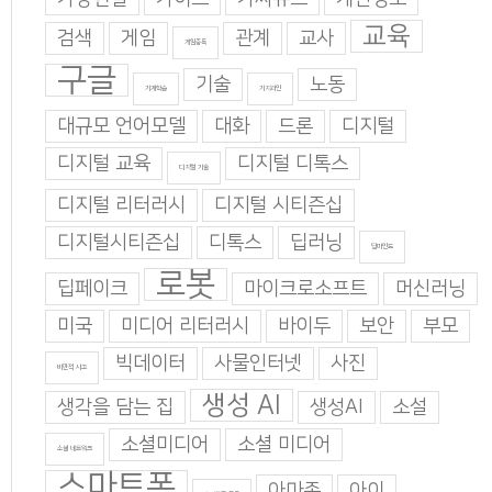
교육
검색
게임
관계
교사
게임중독
구글
기술
노동
기계학습
기지과인
대규모 언어모델
대화
드론
디지털
디지털 교육
디지털 디톡스
디지털 기술
디지털 리터러시
디지털 시티즌십
디지털시티즌십
디톡스
딥러닝
딥마인드
로봇
딥페이크
마이크로소프트
머신러닝
미국
미디어 리터러시
바이두
보안
부모
빅데이터
사물인터넷
사진
비판적 사고
생성 AI
생각을 담는 집
생성AI
소설
소셜미디어
소셜 미디어
소셜 네트워크
스마트폰
아마존
아이