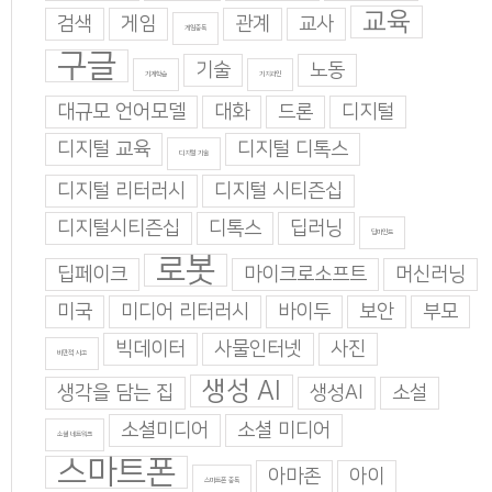
교육
검색
게임
관계
교사
게임중독
구글
기술
노동
기계학습
기지과인
대규모 언어모델
대화
드론
디지털
디지털 교육
디지털 디톡스
디지털 기술
디지털 리터러시
디지털 시티즌십
디지털시티즌십
디톡스
딥러닝
딥마인드
로봇
딥페이크
마이크로소프트
머신러닝
미국
미디어 리터러시
바이두
보안
부모
빅데이터
사물인터넷
사진
비판적 사고
생성 AI
생각을 담는 집
생성AI
소설
소셜미디어
소셜 미디어
소셜 네트워크
스마트폰
아마존
아이
스마트폰 중독