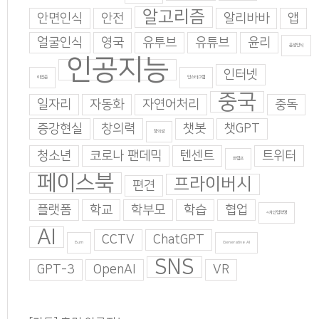
알고리즘
안면인식
안전
알리바바
앱
얼굴인식
영국
유투브
유튜브
윤리
음성인식
인공지능
인터넷
이인준
인스타그램
중국
일자리
자동화
자연어처리
중독
증강현실
창의력
챗봇
챗GPT
창의성
청소년
코로나 팬데믹
텐센트
트위터
트럼프
페이스북
프라이버시
편견
플랫폼
학교
학부모
학습
협업
4차산업혁명
AI
CCTV
ChatGPT
Burn
Generative AI
SNS
GPT-3
OpenAI
VR