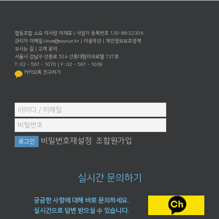
협동조합 소요 이사장 이재포 | 사업자 등록번호 120-88-22306
관리자 이메일:
ilove@soyo.or.kr
|
이용약관
|
개인정보보호정책
오시는 길
|
고객 문의
서울시 강남구 선릉로 524 선릉대림아크로텔 737호
T: 02 - 567 - 1070 | F: 02 - 567 - 1069
카카오톡 친구하기
비밀번호재설정
조합원가입
실시간 문의하기
궁금한 사항에 대해 바로 문의하세요.
실시간으로 답변 받으실 수 있습니다.