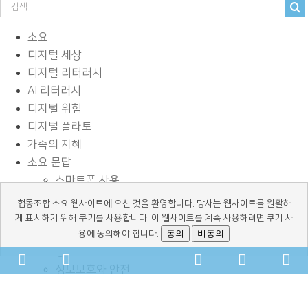
소요
디지털 세상
디지털 리터러시
AI 리터러시
디지털 위험
디지털 플라토
가족의 지혜
소요 문답
스마트폰 사용
사이버 괴롭힘
협동조합 소요 웹사이트에 오신 것을 환영합니다. 당사는 웹사이트를 원활하
페이스북과 SNS
게 표시하기 위해 쿠키를 사용합니다. 이 웹사이트를 계속 사용하려면 쿠기 사
디지털과 학습
동의
비동의
용에 동의해야 합니다.
광고 바로알기
Facebook
YouTube
kakaochannel
Naver-
Email
Phone
Scr
정보보호와 안전
talk-
Address
Number
To
독서 교육
사용시간 관리