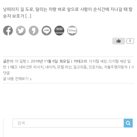
낭떠러지 길 도로, 달리는 차량 바로 앞으로 사람이 순식간에 지나갈 때 탑
승자 보호가 [...]
0
글쓴이:
이 길형
|
2018년 11월 6일. 화요일
|
카테고리:
디지털 세상
,
디지털 세상 일
반
|
태그:
네비건트 리서치
,
네이처
,
모럴 머신
,
알고리즘
,
인공지능
,
자율주행자동차
|
0
댓글
글 내용 전체보기