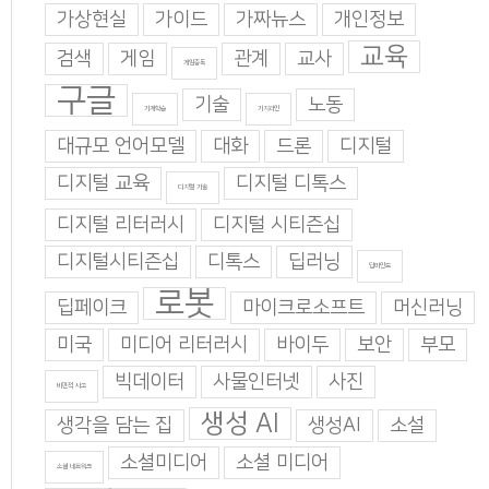
가상현실
가이드
가짜뉴스
개인정보
교육
검색
게임
관계
교사
게임중독
구글
기술
노동
기계학습
기지과인
대규모 언어모델
대화
드론
디지털
디지털 교육
디지털 디톡스
디지털 기술
디지털 리터러시
디지털 시티즌십
디지털시티즌십
디톡스
딥러닝
딥마인드
로봇
딥페이크
마이크로소프트
머신러닝
미국
미디어 리터러시
바이두
보안
부모
빅데이터
사물인터넷
사진
비판적 사고
생성 AI
생각을 담는 집
생성AI
소설
소셜미디어
소셜 미디어
소셜 네트워크