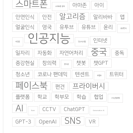
스마트폰
아마존
아이
스마트폰 중독
알고리즘
안면인식
안전
알리바바
앱
얼굴인식
영국
유투브
유튜브
윤리
음성인식
인공지능
인터넷
이인준
인스타그램
중국
일자리
자동화
자연어처리
중독
증강현실
창의력
챗봇
챗GPT
창의성
청소년
코로나 팬데믹
텐센트
트위터
트럼프
페이스북
프라이버시
편견
플랫폼
학교
학부모
학습
협업
4차산업혁명
AI
CCTV
ChatGPT
Burn
Generative AI
SNS
GPT-3
OpenAI
VR