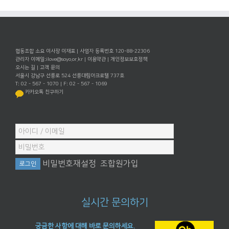
협동조합 소요 이사장 이재포 | 사업자 등록번호 120-88-22306
관리자 이메일:
ilove@soyo.or.kr
|
이용약관
|
개인정보보호정책
오시는 길
|
고객 문의
서울시 강남구 선릉로 524 선릉대림아크로텔 737호
T: 02 - 567 - 1070 | F: 02 - 567 - 1069
카카오톡 친구하기
비밀번호재설정
조합원가입
실시간 문의하기
궁금한 사항에 대해 바로 문의하세요.