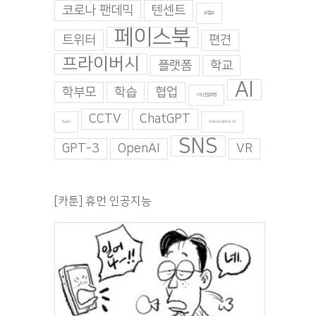
코로나 팬데믹
텐센트
트럼프
페이스북
트위터
편견
프라이버시
플랫폼
학교
AI
학부모
학습
협업
4차산업혁명
CCTV
ChatGPT
Burn
Generative AI
SNS
GPT-3
OpenAI
VR
[카툰] 휴먼 인공지능