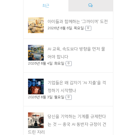
최근
댓
아이들과 함께하는 ‘그까이꺼’ 도전
2026년 8월 6일. 목요일
글
0
AI 교육, 속도보다 방향을 먼저 물
어야 합니다
2026년 8월 4일. 화요일
0
기업들은 왜 갑자기 ‘AI 지출’을 걱
정하기 시작했나
2026년 8월 3일. 월요일
0
당신을 기억하는 기계를 규제한다
는 것 — 중국 AI 동반자 규정이 건
드린 자리