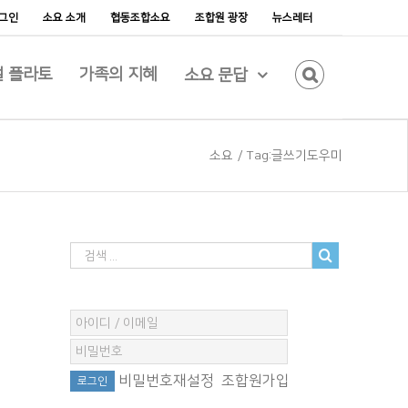
그인
소요 소개
협동조합소요
조합원 광장
뉴스레터
 플라토
가족의 지혜
소요 문답
소요
/
Tag:
글쓰기도우미
비밀번호재설정
조합원가입