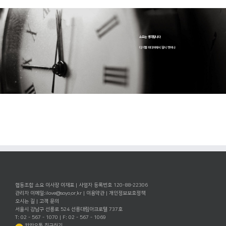
소요는 생각합니다
디지털 미디어에서 잠시 벗어나
협동조합 소요 이사장 이재포 | 사업자 등록번호 120-88-22306
관리자 이메일:
ilove@soyo.or.kr
|
이용약관
|
개인정보보호정책
오시는 길
|
고객 문의
서울시 강남구 선릉로 524 선릉대림아크로텔 737호
T: 02 - 567 - 1070 | F: 02 - 567 - 1069
카카오톡 친구하기