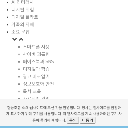
AI 리터러시
디지털 위험
디지털 플라토
가족의 지혜
소요 문답
스마트폰 사용
사이버 괴롭힘
페이스북과 SNS
디지털과 학습
광고 바로알기
정보보호와 안전
독서 교육
사용시간 관리
기타
협동조합 소요 웹사이트에 오신 것을 환영합니다. 당사는 웹사이트를 원활하
디지털 상식
게 표시하기 위해 쿠키를 사용합니다. 이 웹사이트를 계속 사용하려면 쿠기 사
동의
비동의
용에 동의해야 합니다.