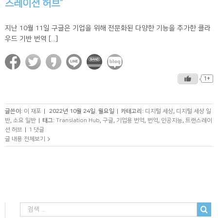
스레이션 허브”
지난 10월 11일 구글은 기업을 위해 전문화된 다양한 기능을 추가한 클라
우드 기반 번역 [...]
1+
글쓴이:
이 재포
|
2022년 10월 24일. 월요일
|
카테고리:
디지털 세상
,
디지털 세상 일
반
,
소요 일반
|
태그:
Translation Hub
,
구글
,
기업용 번역
,
번역
,
인공지능
,
트랜스레이
션 허브
|
1 댓글
글 내용 전체보기