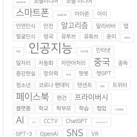
소셜미디어
소셜 미디어
소셜 네트워크
스마트폰
아마존
아이
스마트폰 중독
알고리즘
안면인식
안전
알리바바
앱
얼굴인식
영국
유투브
유튜브
윤리
음성인식
인공지능
인터넷
이인준
인스타그램
중국
일자리
자동화
자연어처리
중독
증강현실
창의력
챗봇
챗GPT
창의성
청소년
코로나 팬데믹
텐센트
트위터
트럼프
페이스북
프라이버시
편견
플랫폼
학교
학부모
학습
협업
4차산업혁명
AI
CCTV
ChatGPT
Burn
Generative AI
SNS
GPT-3
OpenAI
VR