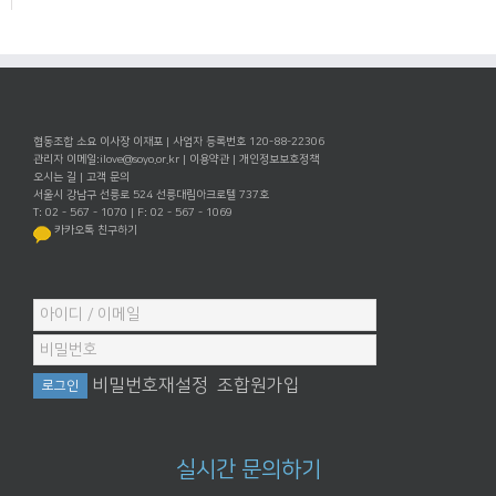
협동조합 소요 이사장 이재포 | 사업자 등록번호 120-88-22306
관리자 이메일:
ilove@soyo.or.kr
|
이용약관
|
개인정보보호정책
오시는 길
|
고객 문의
서울시 강남구 선릉로 524 선릉대림아크로텔 737호
T: 02 - 567 - 1070 | F: 02 - 567 - 1069
카카오톡 친구하기
비밀번호재설정
조합원가입
실시간 문의하기