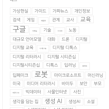
가상현실
가이드
가짜뉴스
개인정보
교육
검색
게임
관계
교사
게임중독
구글
기술
노동
기계학습
기지과인
대규모 언어모델
대화
드론
디지털
디지털 교육
디지털 디톡스
디지털 기술
디지털 리터러시
디지털 시티즌십
디지털시티즌십
디톡스
딥러닝
딥마인드
로봇
딥페이크
마이크로소프트
머신러닝
미국
미디어 리터러시
바이두
보안
부모
빅데이터
사물인터넷
사진
비판적 사고
생성 AI
생각을 담는 집
생성AI
소설