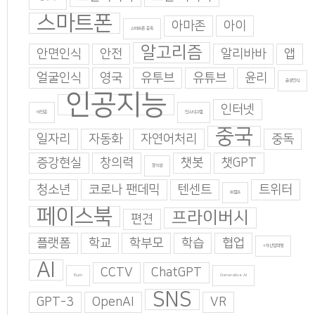
스마트폰
아마존
아이
스마트폰 중독
알고리즘
안면인식
안전
알리바바
앱
얼굴인식
영국
유투브
유튜브
윤리
음성인식
인공지능
인터넷
이인준
인스타그램
중국
일자리
자동화
자연어처리
중독
증강현실
창의력
챗봇
챗GPT
창의성
청소년
코로나 팬데믹
텐센트
트위터
트럼프
페이스북
프라이버시
편견
플랫폼
학교
학부모
학습
협업
4차산업혁명
AI
CCTV
ChatGPT
Burn
Generative AI
SNS
GPT-3
OpenAI
VR