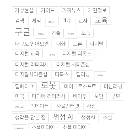
가상현실
가이드
가짜뉴스
개인정보
교육
검색
게임
관계
교사
게임중독
구글
기술
노동
기계학습
기지과인
대규모 언어모델
대화
드론
디지털
디지털 교육
디지털 디톡스
디지털 기술
디지털 리터러시
디지털 시티즌십
디지털시티즌십
디톡스
딥러닝
딥마인드
로봇
딥페이크
마이크로소프트
머신러닝
미국
미디어 리터러시
바이두
보안
부모
빅데이터
사물인터넷
사진
비판적 사고
생성 AI
생각을 담는 집
생성AI
소설
소셜미디어
소셜 미디어
소셜 네트워크