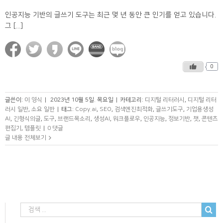
인공지능 기반의 글쓰기 도구는 최근 몇 년 동안 큰 인기를 얻고 있습니다.
그 [...]
0
글쓴이:
이 영식
|
2023년 10월 5일. 목요일
|
카테고리:
디지털 리터러시
,
디지털 리터
러시 일반
,
소요 일반
|
태그:
Copy.ai
,
SEO
,
검색엔진최적화
,
글쓰기도구
,
기업용생성
AI
,
긴형식의글
,
도구
,
브랜드목소리
,
생성AI
,
워크플로우
,
인공지능
,
정보기반
,
챗
,
콘텐츠
편집기
,
템플릿
|
0 댓글
글 내용 전체보기