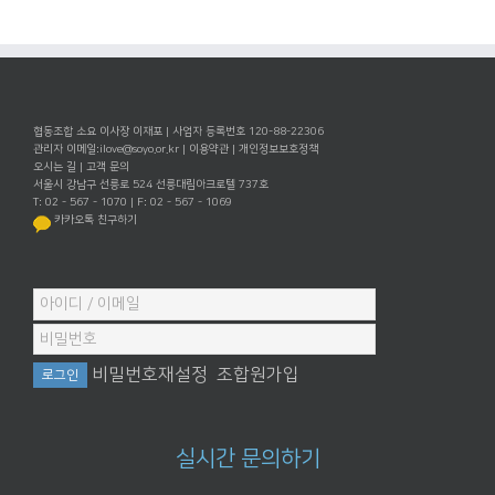
협동조합 소요 이사장 이재포 | 사업자 등록번호 120-88-22306
관리자 이메일:
ilove@soyo.or.kr
|
이용약관
|
개인정보보호정책
오시는 길
|
고객 문의
서울시 강남구 선릉로 524 선릉대림아크로텔 737호
T: 02 - 567 - 1070 | F: 02 - 567 - 1069
카카오톡 친구하기
비밀번호재설정
조합원가입
실시간 문의하기