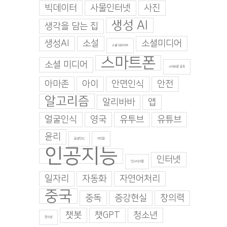
빅데이터
사물인터넷
사진
생성 AI
생각을 담는 집
생성AI
소설
소셜미디어
소셜 네트워크
스마트폰
소셜 미디어
스마트폰 중독
아마존
아이
안면인식
안전
알고리즘
알리바바
앱
얼굴인식
영국
유투브
유튜브
윤리
음성인식
이인준
인공지능
인터넷
인스타그램
일자리
자동화
자연어처리
중국
중독
증강현실
창의력
챗봇
챗GPT
청소년
창의성