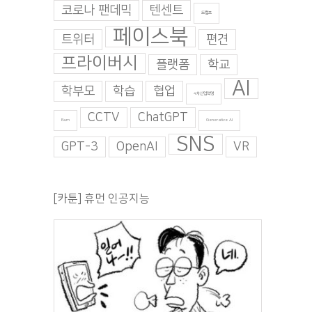
코로나 팬데믹
텐센트
트럼프
페이스북
트위터
편견
프라이버시
플랫폼
학교
AI
학부모
학습
협업
4차산업혁명
CCTV
ChatGPT
Burn
Generative AI
SNS
GPT-3
OpenAI
VR
[카툰] 휴먼 인공지능