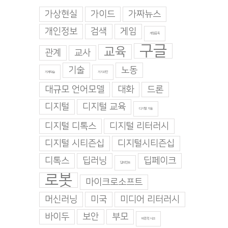
가상현실
가이드
가짜뉴스
개인정보
검색
게임
게임중독
구글
교육
관계
교사
기술
노동
기계학습
기지과인
대규모 언어모델
대화
드론
디지털
디지털 교육
디지털 기술
디지털 디톡스
디지털 리터러시
디지털 시티즌십
디지털시티즌십
디톡스
딥러닝
딥페이크
딥마인드
로봇
마이크로소프트
머신러닝
미국
미디어 리터러시
바이두
보안
부모
비판적 사고