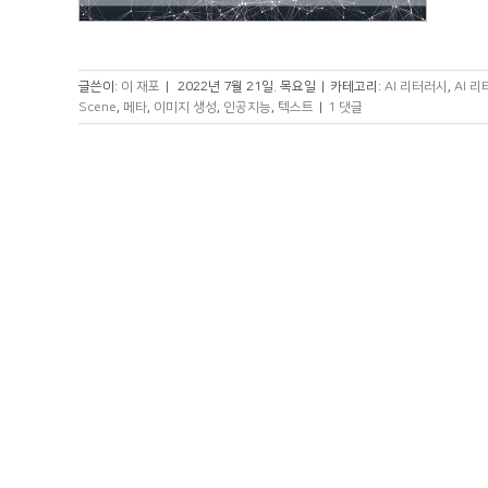
글쓴이:
이 재포
|
2022년 7월 21일. 목요일
|
카테고리:
AI 리터러시
,
AI 
Scene
,
메타
,
이미지 생성
,
인공지능
,
텍스트
|
1 댓글