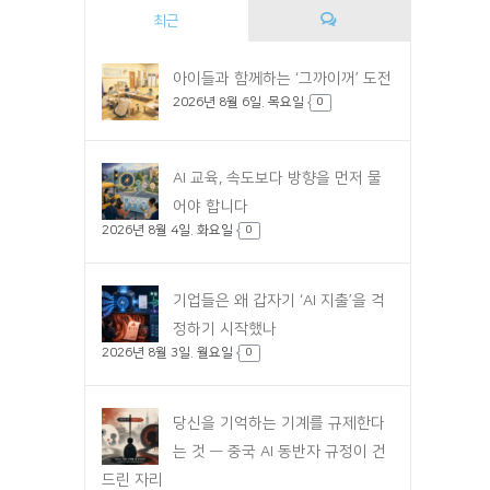
최근
댓
아이들과 함께하는 ‘그까이꺼’ 도전
2026년 8월 6일. 목요일
글
0
AI 교육, 속도보다 방향을 먼저 물
어야 합니다
2026년 8월 4일. 화요일
0
기업들은 왜 갑자기 ‘AI 지출’을 걱
정하기 시작했나
2026년 8월 3일. 월요일
0
당신을 기억하는 기계를 규제한다
는 것 — 중국 AI 동반자 규정이 건
드린 자리