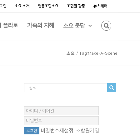
그인
소요 소개
협동조합소요
조합원 광장
뉴스레터
 플라토
가족의 지혜
소요 문답
소요
/
Tag:
Make-A-Scene
비밀번호재설정
조합원가입