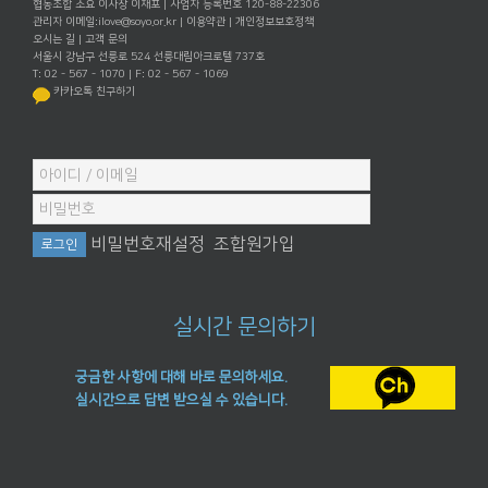
협동조합 소요 이사장 이재포 | 사업자 등록번호 120-88-22306
관리자 이메일:
ilove@soyo.or.kr
|
이용약관
|
개인정보보호정책
오시는 길
|
고객 문의
서울시 강남구 선릉로 524 선릉대림아크로텔 737호
T: 02 - 567 - 1070 | F: 02 - 567 - 1069
카카오톡 친구하기
비밀번호재설정
조합원가입
실시간 문의하기
궁금한 사항에 대해 바로 문의하세요.
실시간으로 답변 받으실 수 있습니다.