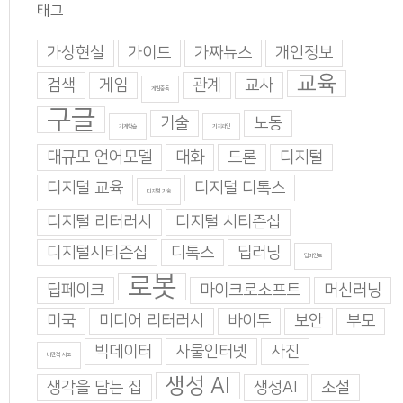
태그
가상현실
가이드
가짜뉴스
개인정보
교육
검색
게임
관계
교사
게임중독
구글
기술
노동
기계학습
기지과인
대규모 언어모델
대화
드론
디지털
디지털 교육
디지털 디톡스
디지털 기술
디지털 리터러시
디지털 시티즌십
디지털시티즌십
디톡스
딥러닝
딥마인드
로봇
딥페이크
마이크로소프트
머신러닝
미국
미디어 리터러시
바이두
보안
부모
빅데이터
사물인터넷
사진
비판적 사고
생성 AI
생각을 담는 집
생성AI
소설