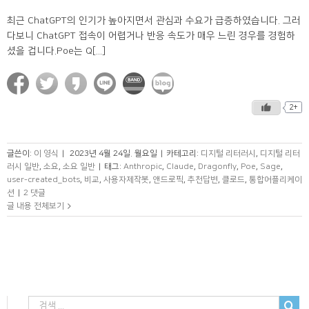
최근 ChatGPT의 인기가 높아지면서 관심과 수요가 급증하였습니다. 그러
다보니 ChatGPT 접속이 어렵거나 반응 속도가 매우 느린 경우를 경험하
셨을 겁니다.Poe는 Q[...]
2+
글쓴이:
이 영식
|
2023년 4월 24일. 월요일
|
카테고리:
디지털 리터러시
,
디지털 리터
러시 일반
,
소요
,
소요 일반
|
태그:
Anthropic
,
Claude
,
Dragonfly
,
Poe
,
Sage
,
user-created_bots
,
비교
,
사용자제작봇
,
앤드로픽
,
추천답변
,
클로드
,
통합어플리케이
션
|
2 댓글
글 내용 전체보기