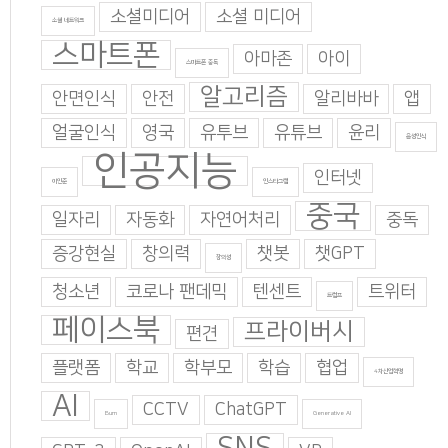
소셜미디어
소셜 미디어
소셜 네트워크
스마트폰
아마존
아이
스마트폰 중독
알고리즘
안면인식
안전
알리바바
앱
얼굴인식
영국
유투브
유튜브
윤리
음성인식
인공지능
인터넷
이인준
인스타그램
중국
일자리
자동화
자연어처리
중독
증강현실
창의력
챗봇
챗GPT
창의성
청소년
코로나 팬데믹
텐센트
트위터
트럼프
페이스북
프라이버시
편견
플랫폼
학교
학부모
학습
협업
4차산업혁명
AI
CCTV
ChatGPT
Burn
Generative AI
SNS