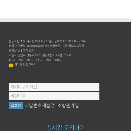
협동조합 소요 이사장 이재포 | 사업자 등록번호 120-88-22306
관리자 이메일:
ilove@soyo.or.kr
|
이용약관
|
개인정보보호정책
오시는 길
|
고객 문의
서울시 강남구 선릉로 524 선릉대림아크로텔 737호
T: 02 - 567 - 1070 | F: 02 - 567 - 1069
카카오톡 친구하기
비밀번호재설정
조합원가입
실시간 문의하기