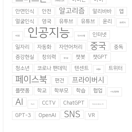
스마트폰 중독
알고리즘
안면인식
안전
알리바바
앱
얼굴인식
영국
유투브
유튜브
윤리
음성인식
인공지능
인터넷
이인준
인스타그램
중국
일자리
자동화
자연어처리
중독
증강현실
창의력
챗봇
챗GPT
창의성
청소년
코로나 팬데믹
텐센트
트위터
트럼프
페이스북
프라이버시
편견
플랫폼
학교
학부모
학습
협업
4차산업혁명
AI
CCTV
ChatGPT
Burn
Generative AI
SNS
GPT-3
OpenAI
VR