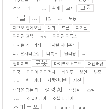
교육
검색
게임
관계
교사
게임중독
구글
기술
노동
기계학습
기지과인
대규모 언어모델
대화
드론
디지털
디지털 교육
디지털 디톡스
디지털 기술
디지털 리터러시
디지털 시티즌십
디지털시티즌십
디톡스
딥러닝
딥마인드
로봇
딥페이크
마이크로소프트
머신러닝
미국
미디어 리터러시
바이두
보안
부모
빅데이터
사물인터넷
사진
비판적 사고
생성 AI
생각을 담는 집
생성AI
소설
소셜미디어
소셜 미디어
소셜 네트워크
스마트폰
아마존
아이