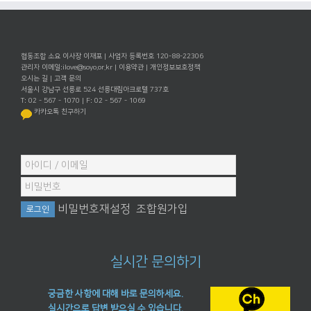
협동조합 소요 이사장 이재포 | 사업자 등록번호 120-88-22306
관리자 이메일:
ilove@soyo.or.kr
|
이용약관
|
개인정보보호정책
오시는 길
|
고객 문의
서울시 강남구 선릉로 524 선릉대림아크로텔 737호
T: 02 - 567 - 1070 | F: 02 - 567 - 1069
카카오톡 친구하기
비밀번호재설정
조합원가입
실시간 문의하기
궁금한 사항에 대해 바로 문의하세요.
실시간으로 답변 받으실 수 있습니다.