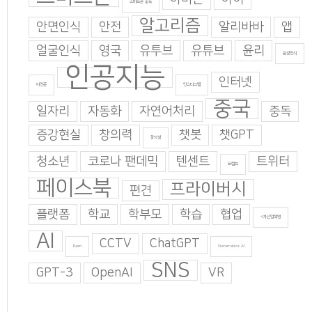
스마트폰 중독
알고리즘
안면인식
안전
알리바바
앱
얼굴인식
영국
유투브
유튜브
윤리
음성인식
인공지능
인터넷
이인준
인스타그램
중국
일자리
자동화
자연어처리
중독
증강현실
창의력
챗봇
챗GPT
창의성
청소년
코로나 팬데믹
텐센트
트위터
트럼프
페이스북
프라이버시
편견
플랫폼
학교
학부모
학습
협업
4차산업혁명
AI
CCTV
ChatGPT
Burn
Generative AI
SNS
GPT-3
OpenAI
VR