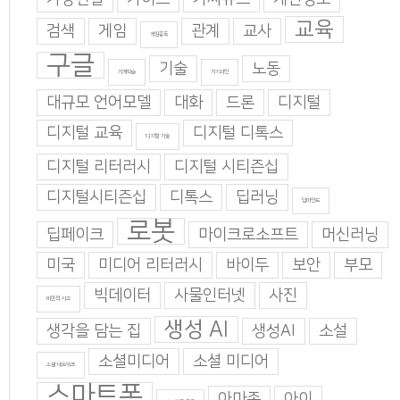
교육
검색
게임
관계
교사
게임중독
구글
기술
노동
기계학습
기지과인
대규모 언어모델
대화
드론
디지털
디지털 교육
디지털 디톡스
디지털 기술
디지털 리터러시
디지털 시티즌십
디지털시티즌십
디톡스
딥러닝
딥마인드
로봇
딥페이크
마이크로소프트
머신러닝
미국
미디어 리터러시
바이두
보안
부모
빅데이터
사물인터넷
사진
비판적 사고
생성 AI
생각을 담는 집
생성AI
소설
소셜미디어
소셜 미디어
소셜 네트워크
스마트폰
아마존
아이