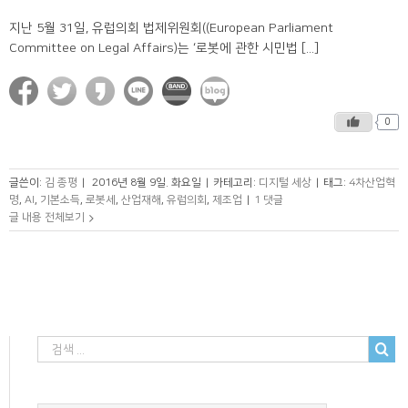
지난 5월 31일, 유럽의회 법제위원회((European Parliament
Committee on Legal Affairs)는 ‘로봇에 관한 시민법 [...]
0
글쓴이:
김 종평
|
2016년 8월 9일. 화요일
|
카테고리:
디지털 세상
|
태그:
4차산업혁
명
,
AI
,
기본소득
,
로봇세
,
산업재해
,
유럽의회
,
제조업
|
1 댓글
글 내용 전체보기