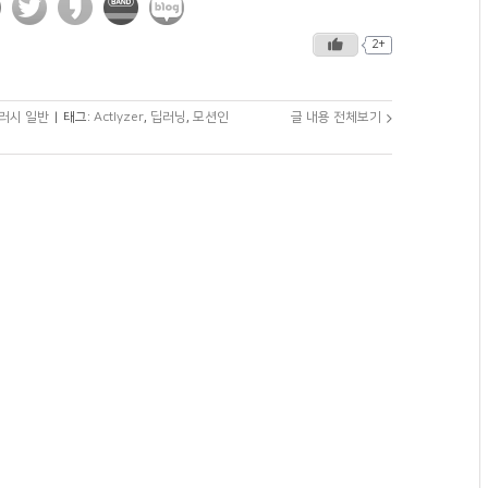
2+
터러시 일반
|
태그:
Actlyzer
,
딥러닝
,
모션인
글 내용 전체보기