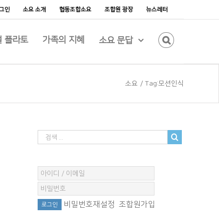
그인
소요 소개
협동조합소요
조합원 광장
뉴스레터
 플라토
가족의 지혜
소요 문답
소요
/
Tag:
모션인식
비밀번호재설정
조합원가입