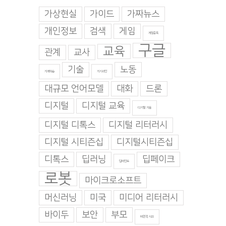
가상현실
가이드
가짜뉴스
개인정보
검색
게임
게임중독
구글
교육
관계
교사
기술
노동
기계학습
기지과인
대규모 언어모델
대화
드론
디지털
디지털 교육
디지털 기술
디지털 디톡스
디지털 리터러시
디지털 시티즌십
디지털시티즌십
디톡스
딥러닝
딥페이크
딥마인드
로봇
마이크로소프트
머신러닝
미국
미디어 리터러시
바이두
보안
부모
비판적 사고