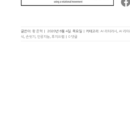
글쓴이:
황 준혁
|
2020년 6월 4일. 목요일
|
카테고리:
AI 리터러시
,
AI 리
식
,
손씻기
,
인공지능
,
후지쓰랩
|
0 댓글