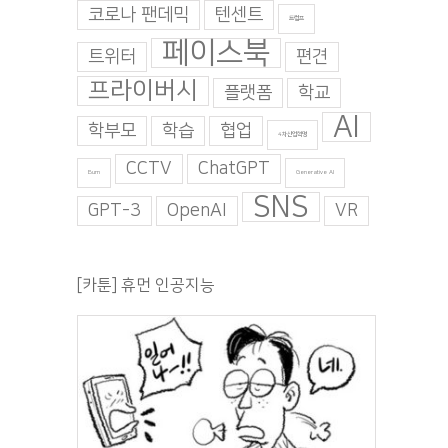
코로나 팬데믹
텐센트
트럼프
페이스북
트위터
편견
프라이버시
플랫폼
학교
AI
학부모
학습
협업
4차산업혁명
CCTV
ChatGPT
Burn
Generative AI
SNS
GPT-3
OpenAI
VR
[카툰] 휴먼 인공지능