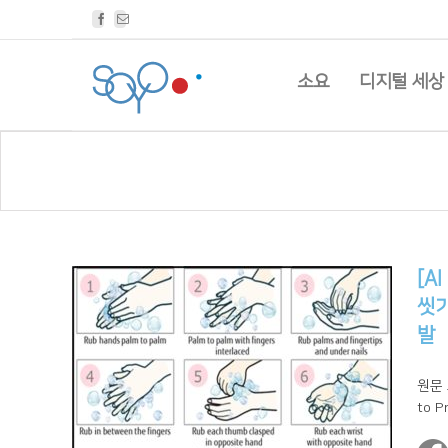
Facebook
Email
소요
디지털 세상
[A
씻기
발
원문 보
to P