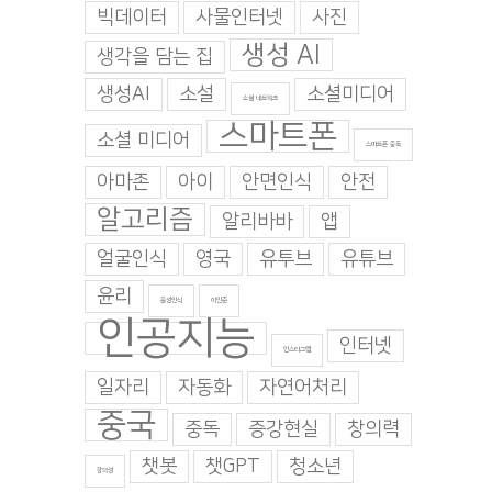
빅데이터
사물인터넷
사진
생성 AI
생각을 담는 집
생성AI
소설
소셜미디어
소셜 네트워크
스마트폰
소셜 미디어
스마트폰 중독
아마존
아이
안면인식
안전
알고리즘
알리바바
앱
얼굴인식
영국
유투브
유튜브
윤리
음성인식
이인준
인공지능
인터넷
인스타그램
일자리
자동화
자연어처리
중국
중독
증강현실
창의력
챗봇
챗GPT
청소년
창의성