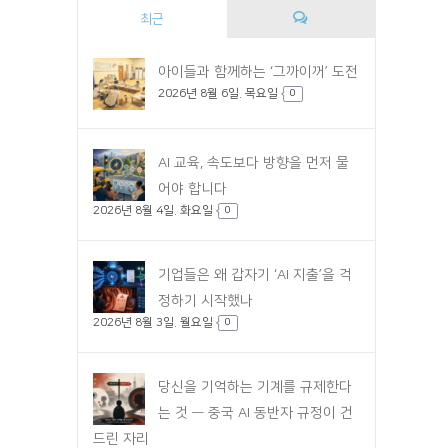
최근
댓
아이들과 함께하는 ‘그까이꺼’ 도전
2026년 8월 6일. 목요일
글
0
AI 교육, 속도보다 방향을 먼저 물
어야 합니다
2026년 8월 4일. 화요일
0
기업들은 왜 갑자기 ‘AI 지출’을 걱
정하기 시작했나
2026년 8월 3일. 월요일
0
당신을 기억하는 기계를 규제한다
는 것 — 중국 AI 동반자 규정이 건
드린 자리