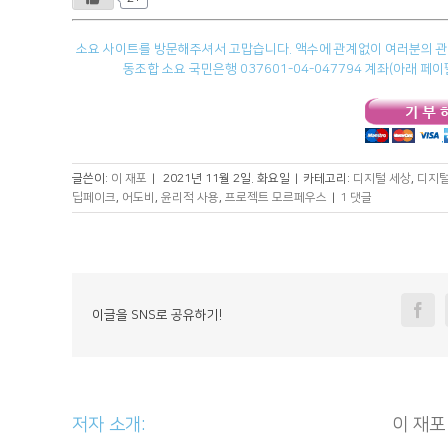
소요 사이트를 방문해주셔서 고맙습니다. 액수에 관계없이 여러분의 관심
동조합 소요 국민은행 037601-04-047794 계좌(아래 
글쓴이:
이 재포
|
2021년 11월 2일. 화요일
|
카테고리:
디지털 세상
,
디지털
딥페이크
,
어도비
,
윤리적 사용
,
프로젝트 모르페우스
|
1 댓글
Fa
이글을 SNS로 공유하기!
저자 소개: 						
이 재포