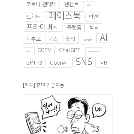
코로나 팬데믹
텐센트
트럼프
페이스북
트위터
편견
프라이버시
플랫폼
학교
AI
학부모
학습
협업
4차산업혁명
CCTV
ChatGPT
Burn
Generative AI
SNS
GPT-3
OpenAI
VR
[카툰] 휴먼 인공지능