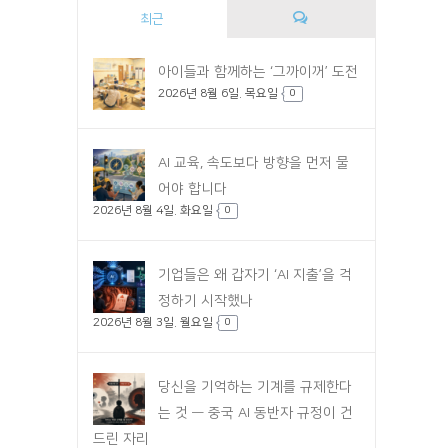
최근
댓
아이들과 함께하는 ‘그까이꺼’ 도전
2026년 8월 6일. 목요일
글
0
AI 교육, 속도보다 방향을 먼저 물
어야 합니다
2026년 8월 4일. 화요일
0
기업들은 왜 갑자기 ‘AI 지출’을 걱
정하기 시작했나
2026년 8월 3일. 월요일
0
당신을 기억하는 기계를 규제한다
는 것 — 중국 AI 동반자 규정이 건
드린 자리