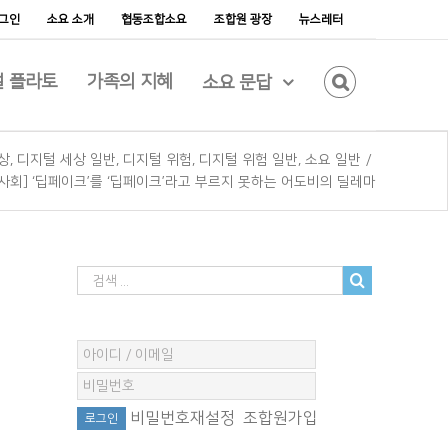
그인
소요 소개
협동조합소요
조합원 광장
뉴스레터
 플라토
가족의 지혜
소요 문답
상
,
디지털 세상 일반
,
디지털 위험
,
디지털 위험 일반
,
소요 일반
/
사회] ‘딥페이크’를 ‘딥페이크’라고 부르지 못하는 어도비의 딜레마
비밀번호재설정
조합원가입