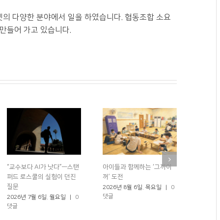
넷의 다양한 분야에서 일을 하였습니다. 협동조합 소요
 만들어 가고 있습니다.
“교수보다 AI가 낫다”—스탠
아이들과 함께하는 ‘그까이
AI 교육
퍼드 로스쿨의 실험이 던진
꺼’ 도전
저 물어
질문
2026년 8월 6일. 목요일
|
0
2026년
댓글
댓글
2026년 7월 6일. 월요일
|
0
댓글