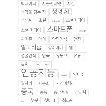
빅데이터
사물인터넷
사진
생성 AI
생각을 담는 집
생성AI
소설
소셜미디어
소셜 네트워크
스마트폰
소셜 미디어
스마트폰 중독
아마존
아이
안면인식
안전
알고리즘
알리바바
앱
얼굴인식
영국
유투브
유튜브
윤리
음성인식
이인준
인공지능
인터넷
인스타그램
, 속도보다 방향을 먼
기업들은 왜 갑자기 ‘AI 지
당신을 기억하는 기
일자리
자동화
자연어처리
야 합니다
출’을 걱정하기 시작했나
제한다는 것 — 중국
중국
자 규정이 건드린 
 8월 4일. 화요일
|
0
2026년 8월 3일. 월요일
|
0
중독
증강현실
창의력
댓글
2026년 7월 30일.
0 댓글
챗봇
챗GPT
청소년
창의성