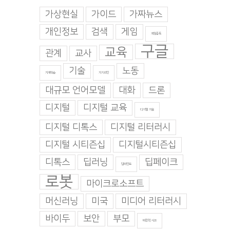
가상현실
가이드
가짜뉴스
개인정보
검색
게임
게임중독
구글
교육
관계
교사
기술
노동
기계학습
기지과인
대규모 언어모델
대화
드론
디지털
디지털 교육
디지털 기술
디지털 디톡스
디지털 리터러시
디지털 시티즌십
디지털시티즌십
디톡스
딥러닝
딥페이크
딥마인드
로봇
마이크로소프트
머신러닝
미국
미디어 리터러시
바이두
보안
부모
비판적 사고