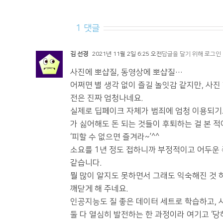
		1 댓글
김 선경
2021년 11월 2일 6:25 오전
답글을 달기 위해 로그인
사진에 뽀샵질, 동영상에 뽀샵질…
어쩌면 별 생각 없이 즐길 놀잇감 같지만, 사진
전은 진짜 엄청나네요.
실제로 딥페이크 자체가 범죄에 엄청 이용되기도
가 싫어해도 돈 되는 것들이 후퇴하는 걸 본 적
‘피할 수 없으면 즐겨라~’^^
소요를 1년 정도 접하니까 부정적이고 어두운 
같습니다.
뭘 많이 알지도 못하면서 그래도 익숙해진 것
깨닫게 해 주네요.
인공지능도 질 좋은 데이터 세트로 학습하고,
둘 다 열심히 발전하는 한 과정이라 여기고 ‘당하