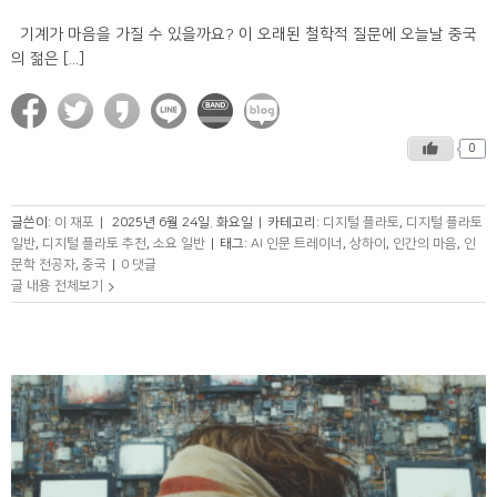
기계가 마음을 가질 수 있을까요? 이 오래된 철학적 질문에 오늘날 중국
의 젊은 [...]
0
글쓴이:
이 재포
|
2025년 6월 24일. 화요일
|
카테고리:
디지털 플라토
,
디지털 플라토
일반
,
디지털 플라토 추천
,
소요 일반
|
태그:
AI 인문 트레이너
,
상하이
,
인간의 마음
,
인
문학 전공자
,
중국
|
0 댓글
글 내용 전체보기