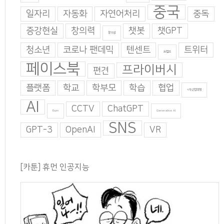
중국
일자리
자동화
자연어처리
중독
증강현실
창의력
챗봇
챗GPT
창의성
청소년
코로나 팬데믹
텐센트
트위터
트럼프
페이스북
프라이버시
편견
플랫폼
학교
학부모
학습
협업
4차산업혁명
AI
CCTV
ChatGPT
Burn
Generative AI
SNS
GPT-3
OpenAI
VR
[카툰] 휴먼 인공지능