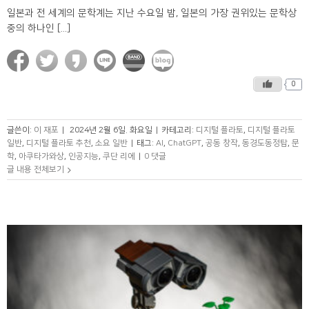
일본과 전 세계의 문학계는 지난 수요일 밤, 일본의 가장 권위있는 문학상
중의 하나인 [...]
0
글쓴이:
이 재포
|
2024년 2월 6일. 화요일
|
카테고리:
디지털 플라토
,
디지털 플라토
일반
,
디지털 플라토 추천
,
소요 일반
|
태그:
AI
,
ChatGPT
,
공동 창작
,
동경도동정탑
,
문
학
,
아쿠타가와상
,
인공지능
,
쿠단 리에
|
0 댓글
글 내용 전체보기