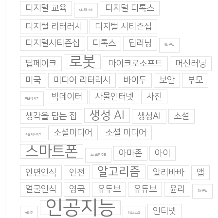
디지털 교육
디지털 디톡스
디지털 기술
디지털 리터러시
디지털 시티즌십
디지털시티즌십
디톡스
딥러닝
딥마인드
로봇
딥페이크
마이크로소프트
머신러닝
미국
미디어 리터러시
바이두
보안
부모
빅데이터
사물인터넷
사진
비판적 사고
생성 AI
생각을 담는 집
생성AI
소설
소셜미디어
소셜 미디어
소셜 네트워크
스마트폰
아마존
아이
스마트폰 중독
알고리즘
안면인식
안전
알리바바
앱
얼굴인식
영국
유투브
유튜브
윤리
음성인식
인공지능
인터넷
이인준
인스타그램