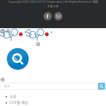
Copyright 2015-2024 SOYO Cooperative | All Rights Reserved |
협동
조합 소요
Facebook
Email
소요
디지털 세상