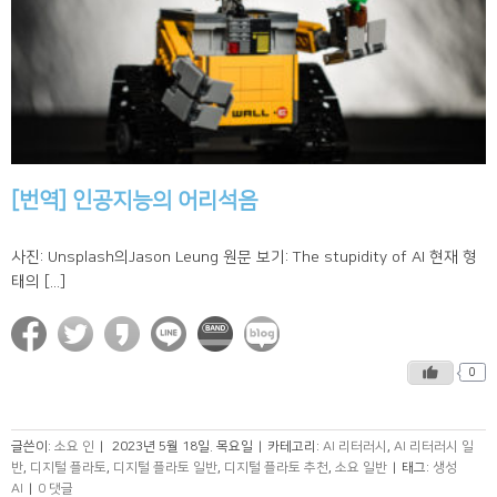
[번역] 인공지능의 어리석음
사진: Unsplash의Jason Leung 원문 보기: The stupidity of AI 현재 형
태의 [...]
0
글쓴이:
소요 인
|
2023년 5월 18일. 목요일
|
카테고리:
AI 리터러시
,
AI 리터러시 일
반
,
디지털 플라토
,
디지털 플라토 일반
,
디지털 플라토 추천
,
소요 일반
|
태그:
생성
AI
|
0 댓글