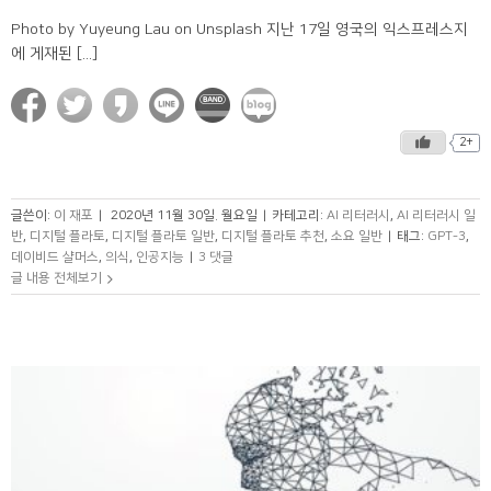
Photo by Yuyeung Lau on Unsplash 지난 17일 영국의 익스프레스지
에 게재된 [...]
2+
글쓴이:
이 재포
|
2020년 11월 30일. 월요일
|
카테고리:
AI 리터러시
,
AI 리터러시 일
반
,
디지털 플라토
,
디지털 플라토 일반
,
디지털 플라토 추천
,
소요 일반
|
태그:
GPT-3
,
데이비드 샬머스
,
의식
,
인공지능
|
3 댓글
글 내용 전체보기