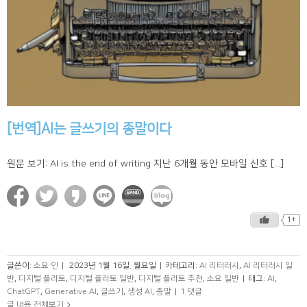
[번역]AI는 글쓰기의 종말이다
원문 보기: AI is the end of writing 지난 6개월 동안 모바일 신호 [...]
1+
글쓴이:
소요 인
|
2023년 1월 16일. 월요일
|
카테고리:
AI 리터러시
,
AI 리터러시 일
반
,
디지털 플라토
,
디지털 플라토 일반
,
디지털 플라토 추천
,
소요 일반
|
태그:
AI
,
ChatGPT
,
Generative AI
,
글쓰기
,
생성 AI
,
종말
|
1 댓글
글 내용 전체보기