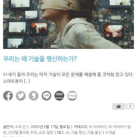
우리는 왜 기술을 맹신하는가?
21세기 들어 우리는 마치 기술이 모든 문제를 해결해 줄 것처럼 믿고 있다.
스마트폰이 [...]
0
글쓴이:
소요 인
|
2025년 2월 17일. 월요일
|
카테고리:
AI 리터러시
,
AI 리터러시 일
반
,
디지털 플라토 추천
,
소요 일반
|
태그:
AI
,
기술 맹신
,
기술 불신
|
0 댓글