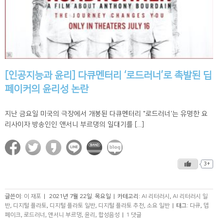
[인공지능과 윤리] 다큐멘터리 ‘로드러너’로 촉발된 딥
페이커의 윤리성 논란
지난 금요일 미국의 극장에서 개봉된 다큐멘터리 "로드러너’는 유명한 요
리사이자 방송인인 앤서니 부르댕의 일대기를 [...]
3+
글쓴이:
이 재포
|
2021년 7월 22일. 목요일
|
카테고리:
AI 리터러시
,
AI 리터러시 일
반
,
디지털 플라토
,
디지털 플라토 일반
,
디지털 플라토 추천
,
소요 일반
|
태그:
다큐
,
뎁
페이크
,
로드러너
,
앤서니 부르댕
,
윤리
,
합성음성
|
1 댓글