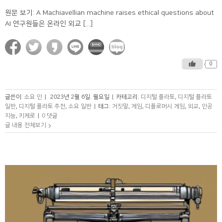
원문 보기: A Machiavellian machine raises ethical questions about
AI 연구원들은 온라인 외교 [...]
0
글쓴이:
소요 인
|
2023년 2월 6일. 월요일
|
카테고리:
디지털 플라토
,
디지털 플라토
일반
,
디지털 플라토 추천
,
소요 일반
|
태그:
거짓말
,
게임
,
디플로머시 게임
,
외교
,
인공
지능
,
키케로
|
0 댓글
글 내용 전체보기