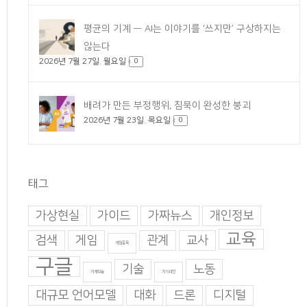
평균의 기계 — AI는 이야기를 ‘쓰지만’ 구상하지는
않는다
2026년 7월 27일. 월요일
0
배려가 만든 부정행위, 침묵이 완성한 붕괴
2026년 7월 23일. 목요일
0
태그
가상현실
가이드
가짜뉴스
개인정보
교육
검색
게임
관계
교사
게임중독
구글
기술
노동
기계학습
기지과인
대규모 언어모델
대화
드론
디지털