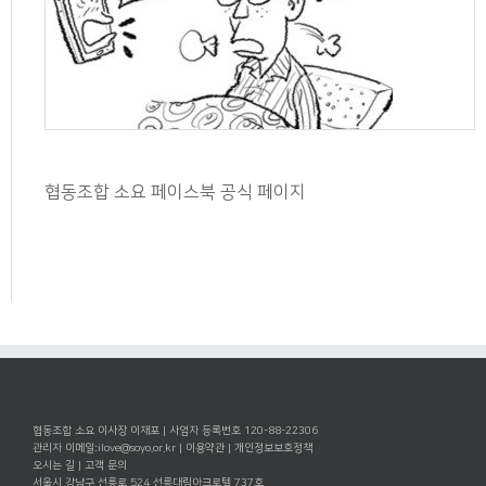
협동조합 소요 페이스북 공식 페이지
협동조합 소요 이사장 이재포 | 사업자 등록번호 120-88-22306
관리자 이메일:
ilove@soyo.or.kr
|
이용약관
|
개인정보보호정책
오시는 길
|
고객 문의
서울시 강남구 선릉로 524 선릉대림아크로텔 737호