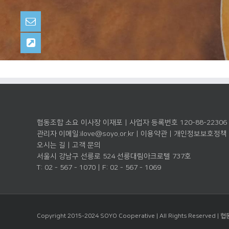
협동조합 소요 이사장 이재포 | 사업자 등록번호 120-88-22306
관리자 이메일:
ilove@soyo.or.kr
|
이용약관
|
개인정보보호정책
오시는 길
|
고객 문의
서울시 강남구 선릉로 524 선릉대림아크로텔 737호
T: 02 - 567 - 1070 | F: 02 - 567 - 1069
Copyright 2015-2024 SOYO Cooperative | All Rights Reserved |
협