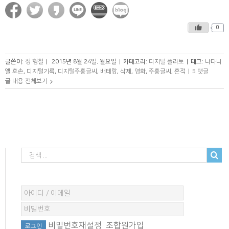
0
글쓴이:
정 형철
|
2015년 8월 24일. 월요일
|
카테고리:
디지털 플라토
|
태그:
나다니
엘 호손
,
디지털기록
,
디지털주홍글씨
,
배테랑
,
삭제
,
영화
,
주홍글씨
,
흔적
|
5 댓글
글 내용 전체보기
비밀번호재설정
조합원가입