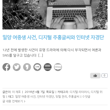
밀양 여중생 사건, 디지털 주홍글씨와 인터넷 자경단
12년 전에 발생한 사건이 유명 드라마에 의해 다시 부각되면서 여론과
SNS를 달구고 있습니다. [...]
0
글쓴이:
이 재포
|
2016년 4월 7일. 목요일
|
카테고리:
디지털 리터러시
,
디지털 위
험
|
태그:
밀양 여중생 사건
,
인터넷 자경단
,
잊힐 권리
,
주홍글씨
|
0 댓글
글 내용 전체보기