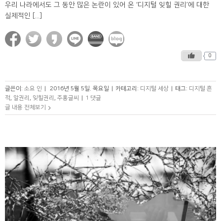
우리 나라에서도 그 동안 많은 논란이 있어 온 ‘디지털 잊힐 권리’에 대한
실제적인 [...]
0
글쓴이:
소요 인
|
2016년 5월 5일. 목요일
|
카테고리:
디지털 세상
|
태그:
디지털 흔
적
,
알권리
,
잊힐권리
,
주홍글씨
|
1 댓글
글 내용 전체보기