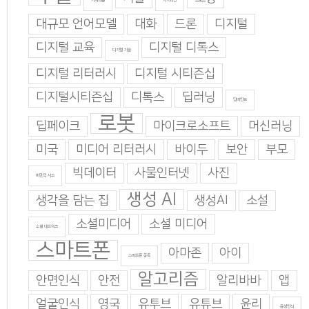
기계학습
기지과인
대규모 언어모델
대화
드론
디지털
디지털 교육
디지털 디톡스
디지털 기술
디지털 리터러시
디지털 시티즌십
디지털시티즌십
디톡스
딥러닝
딥마인드
로봇
딥페이크
마이크로소프트
머신러닝
미국
미디어 리터러시
바이두
보안
부모
빅데이터
사물인터넷
사진
비판적 사고
생성 AI
생각을 담는 집
생성AI
소설
소셜미디어
소셜 미디어
소셜 네트워크
스마트폰
아마존
아이
스마트폰 중독
알고리즘
안면인식
안전
알리바바
앱
얼굴인식
영국
유투브
유튜브
윤리
음성인식