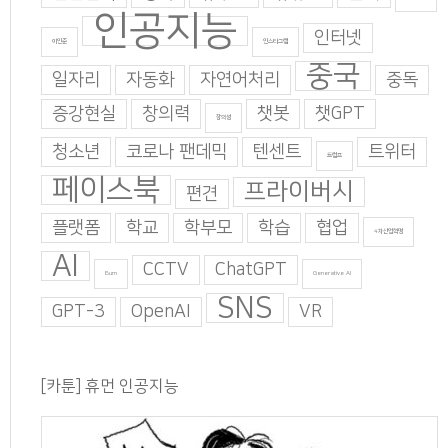
인공지능
인터넷
이인준
인스타그램
중국
일자리
자동화
자연어처리
중독
증강현실
창의력
챗봇
챗GPT
창의성
청소년
코로나 팬데믹
텐센트
트위터
트럼프
페이스북
프라이버시
편견
플랫폼
학교
학부모
학습
협업
4차산업혁명
AI
CCTV
ChatGPT
Burn
Generative AI
SNS
GPT-3
OpenAI
VR
[카툰] 휴먼 인공지능