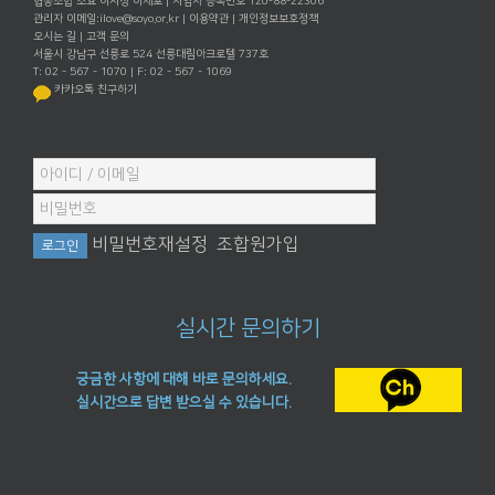
협동조합 소요 이사장 이재포 | 사업자 등록번호 120-88-22306
관리자 이메일:
ilove@soyo.or.kr
|
이용약관
|
개인정보보호정책
오시는 길
|
고객 문의
서울시 강남구 선릉로 524 선릉대림아크로텔 737호
T: 02 - 567 - 1070 | F: 02 - 567 - 1069
카카오톡 친구하기
비밀번호재설정
조합원가입
실시간 문의하기
궁금한 사항에 대해 바로 문의하세요.
실시간으로 답변 받으실 수 있습니다.