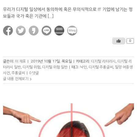
우리가 디지털 일상에서 동의하에 혹은 무의식적으로 IT 기업에 남기는 정
보들과 국가 혹은 기관에 [...]
0
글쓴이:
이 재포
|
2019년 10월 17일. 목요일
|
카테고리:
디지털 리터러시
,
디지털 리
터러시 일반
,
디지털 위험
,
디지털 위험 일반
|
태그:
낙인
,
디지털 주홍글씨
,
밀양 여중생
사건
,
주홍글씨
|
0 댓글
글 내용 전체보기