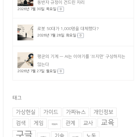
동반자 규정이 건드린 자리
2026년 7월 30일. 목요일
0
로봇 50대가 1,000명을 대체했다?
2026년 7월 28일. 화요일
0
평균의 기계 — AI는 이야기를 ‘쓰지만’ 구상하지는
않는다
2026년 7월 27일. 월요일
0
태그
가상현실
가이드
가짜뉴스
개인정보
교육
검색
게임
관계
교사
게임중독
구글
기술
노동