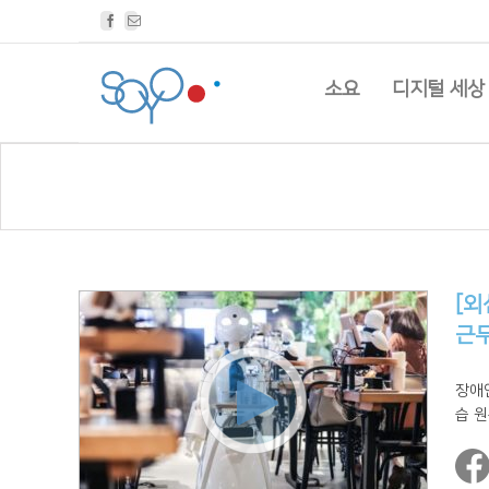
Facebook
Email
소요
디지털 세상
[외
근무
장애
습 원문