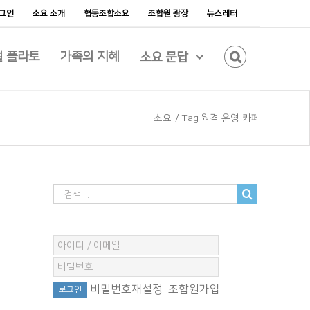
그인
소요 소개
협동조합소요
조합원 광장
뉴스레터
 플라토
가족의 지혜
소요 문답
소요
/
Tag:
원격 운영 카페
비밀번호재설정
조합원가입