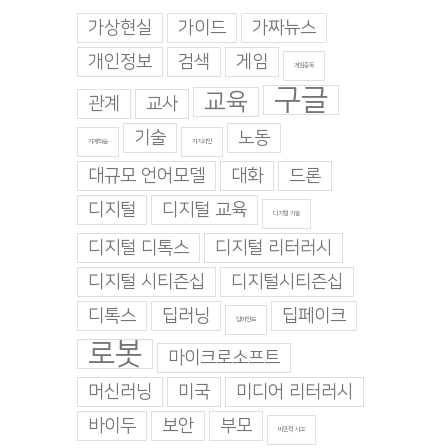
가상현실
가이드
가짜뉴스
개인정보
검색
게임
게임중독
구글
교육
관계
교사
기술
노동
기계학습
기지과인
대규모 언어모델
대화
드론
디지털
디지털 교육
디지털 기술
디지털 디톡스
디지털 리터러시
디지털 시티즌십
디지털시티즌십
디톡스
딥러닝
딥페이크
딥마인드
로봇
마이크로소프트
머신러닝
미국
미디어 리터러시
바이두
보안
부모
비판적 사고