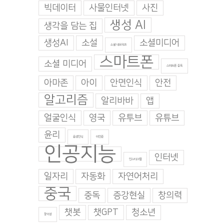
빅데이터
사물인터넷
사진
생성 AI
생각을 담는 집
생성AI
소설
소셜미디어
소셜 네트워크
스마트폰
소셜 미디어
스마트폰 중독
아마존
아이
안면인식
안전
알고리즘
알리바바
앱
얼굴인식
영국
유투브
유튜브
윤리
음성인식
이인준
인공지능
인터넷
인스타그램
일자리
자동화
자연어처리
중국
중독
증강현실
창의력
챗봇
챗GPT
청소년
창의성