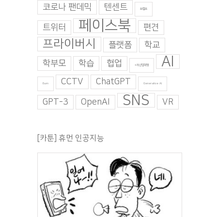
코로나 팬데믹
텐센트
트럼프
페이스북
트위터
편견
프라이버시
플랫폼
학교
AI
학부모
학습
협업
4차산업혁명
CCTV
ChatGPT
Burn
Generative AI
SNS
GPT-3
OpenAI
VR
[카툰] 휴먼 인공지능