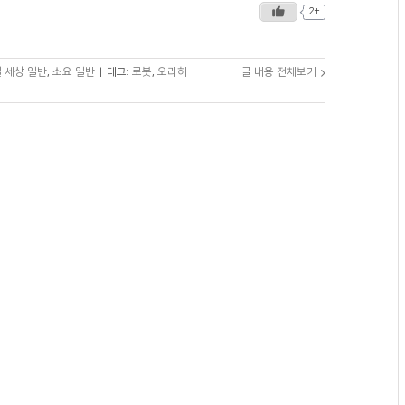
2+
 세상 일반
,
소요 일반
|
태그:
로봇
,
오리히
글 내용 전체보기