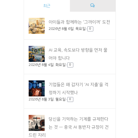
최근
댓
아이들과 함께하는 ‘그까이꺼’ 도전
2026년 8월 6일. 목요일
글
0
AI 교육, 속도보다 방향을 먼저 물
어야 합니다
2026년 8월 4일. 화요일
0
기업들은 왜 갑자기 ‘AI 지출’을 걱
정하기 시작했나
2026년 8월 3일. 월요일
0
당신을 기억하는 기계를 규제한다
는 것 — 중국 AI 동반자 규정이 건
드린 자리