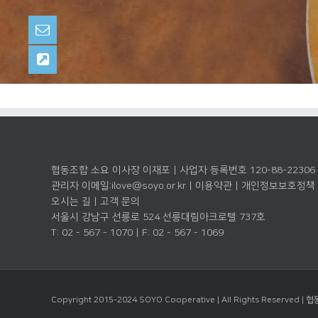
협동조합 소요 이사장 이재포 | 사업자 등록번호 120-88-22306
관리자 이메일:
ilove@soyo.or.kr
|
이용약관
|
개인정보보호정책
오시는 길
|
고객 문의
서울시 강남구 선릉로 524 선릉대림아크로텔 737호
T: 02 - 567 - 1070 | F: 02 - 567 - 1069
Copyright 2015-2024 SOYO Cooperative | All Rights Reserved |
협