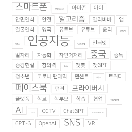
스마트폰
아마존
아이
스마트폰 중독
알고리즘
안면인식
안전
알리바바
앱
얼굴인식
영국
유투브
유튜브
윤리
음성인식
인공지능
인터넷
이인준
인스타그램
중국
일자리
자동화
자연어처리
중독
증강현실
창의력
챗봇
챗GPT
창의성
청소년
코로나 팬데믹
텐센트
트위터
트럼프
페이스북
프라이버시
편견
플랫폼
학교
학부모
학습
협업
4차산업혁명
AI
CCTV
ChatGPT
Burn
Generative AI
SNS
GPT-3
OpenAI
VR