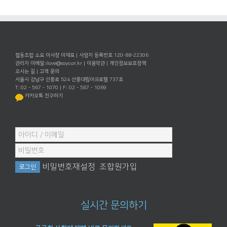
협동조합 소요 이사장 이재포 | 사업자 등록번호 120-88-22306
관리자 이메일:
ilove@soyo.or.kr
|
이용약관
|
개인정보보호정책
오시는 길
|
고객 문의
서울시 강남구 선릉로 524 선릉대림아크로텔 737호
T: 02 - 567 - 1070 | F: 02 - 567 - 1069
카카오톡 친구하기
비밀번호재설정
조합원가입
실시간 문의하기