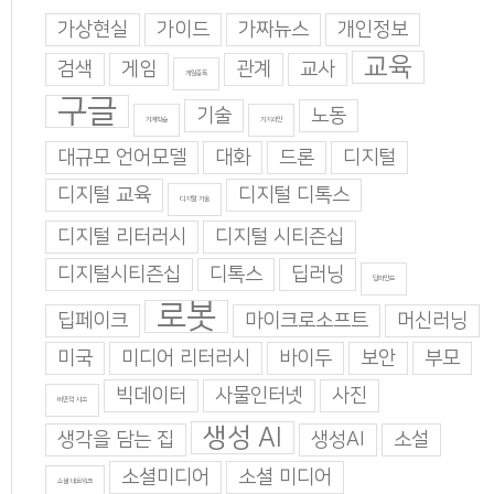
가상현실
가이드
가짜뉴스
개인정보
교육
검색
게임
관계
교사
게임중독
구글
기술
노동
기계학습
기지과인
대규모 언어모델
대화
드론
디지털
디지털 교육
디지털 디톡스
디지털 기술
디지털 리터러시
디지털 시티즌십
디지털시티즌십
디톡스
딥러닝
딥마인드
로봇
딥페이크
마이크로소프트
머신러닝
미국
미디어 리터러시
바이두
보안
부모
빅데이터
사물인터넷
사진
비판적 사고
생성 AI
생각을 담는 집
생성AI
소설
소셜미디어
소셜 미디어
소셜 네트워크