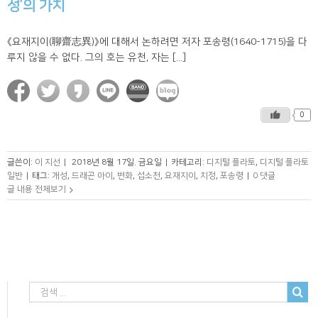
성’의 가치
《요재지이(聊齋志異)》에 대해서 논하려면 저자 포송령(1640-1715)을 다
루지 않을 수 없다. 그의 호는 유천, 자는 [...]
0
글쓴이:
이 지선
|
2018년 8월 17일. 금요일
|
카테고리:
디지털 플라토
,
디지털 플라토
일반
|
태그:
개성
,
드래곤 아이
,
변화
,
섭소천
,
요재지이
,
치정
,
포송령
|
0 댓글
글 내용 전체보기