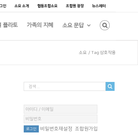
그인
소요 소개
협동조합소요
조합원 광장
뉴스레터
 플라토
가족의 지혜
소요 문답
소요
/
Tag:
상호작용
비밀번호재설정
조합원가입