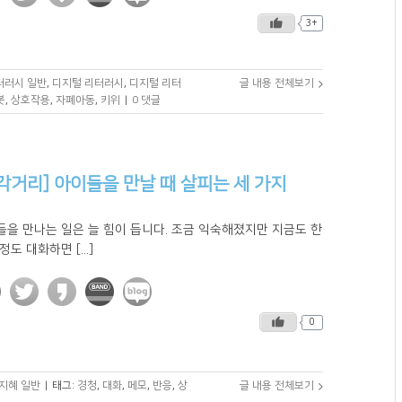
3+
리터러시 일반
,
디지털 리터러시
,
디지털 리터
글 내용 전체보기
봇
,
상호작용
,
자폐아동
,
키위
|
0 댓글
각거리] 아이들을 만날 때 살피는 세 가지
들을 만나는 일은 늘 힘이 듭니다. 조금 익숙해졌지만 지금도 한
정도 대화하면 [...]
0
지혜 일반
|
태그:
경청
,
대화
,
메모
,
반응
,
상
글 내용 전체보기