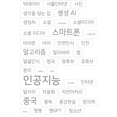
빅데이터
사물인터넷
사진
생성 AI
생각을 담는 집
생성AI
소설
소셜미디어
소셜 네트워크
스마트폰
소셜 미디어
스마트폰 중독
아마존
아이
안면인식
안전
알고리즘
알리바바
앱
얼굴인식
영국
유투브
유튜브
윤리
음성인식
이인준
인공지능
인터넷
인스타그램
일자리
자동화
자연어처리
중국
중독
증강현실
창의력
챗봇
챗GPT
청소년
창의성