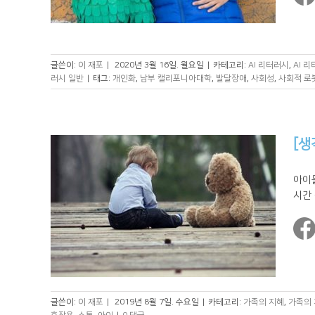
글쓴이:
이 재포
|
2020년 3월 16일. 월요일
|
카테고리:
AI 리터러시
,
AI 
러시 일반
|
태그:
개인화
,
남부 캘리포니아대학
,
발달장애
,
사회성
,
사회적 로
[생
아이
시간 
글쓴이:
이 재포
|
2019년 8월 7일. 수요일
|
카테고리:
가족의 지혜
,
가족의 