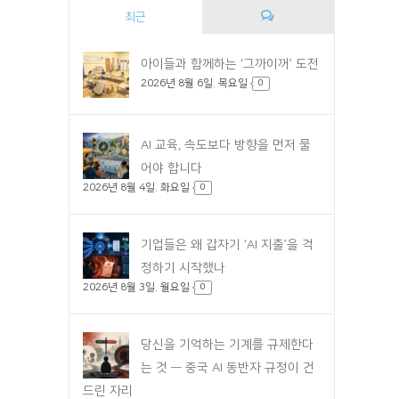
최근
댓
아이들과 함께하는 ‘그까이꺼’ 도전
2026년 8월 6일. 목요일
글
0
AI 교육, 속도보다 방향을 먼저 물
어야 합니다
2026년 8월 4일. 화요일
0
기업들은 왜 갑자기 ‘AI 지출’을 걱
정하기 시작했나
2026년 8월 3일. 월요일
0
당신을 기억하는 기계를 규제한다
는 것 — 중국 AI 동반자 규정이 건
드린 자리