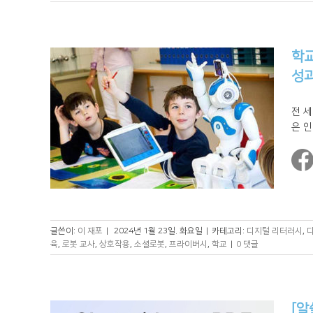
학교
성과
전 
은 인
글쓴이:
이 재포
|
2024년 1월 23일. 화요일
|
카테고리:
디지털 리터러시
,
육
,
로봇 교사
,
상호작용
,
소셜로봇
,
프라이버시
,
학교
|
0 댓글
[알