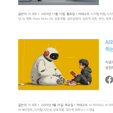
글쓴이:
이 재포
|
2025년 11월 10일. 월요일
|
카테고리:
디지털 위험
,
디지
년
,
AI 챗봇
,
Male Allies UK
,
상호작용
,
심리상담자
,
심리적 의존
,
연인
,
영국
AI
하
지금
성장하
글쓴이:
이 재포
|
2025년 9월 25일. 목요일
|
카테고리:
AI 리터러시
,
AI 
AI 에이전트
,
디지털 시민성
,
상호작용
,
정서적 파트너
|
0 댓글