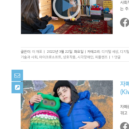
사회
는 주
글쓴이:
이 재포
|
2022년 3월 22일. 화요일
|
카테고리:
디지털 세상
,
디지털
기술과 사회
,
마이크로소프트
,
상호작용
,
시각장애인
,
피플렌즈
|
1 댓글
자폐
(Ki
자폐
겪고 