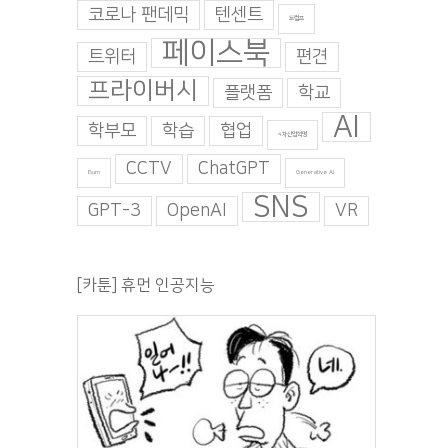
코로나 팬데믹
텐센트
트럼프
페이스북
트위터
편견
프라이버시
플랫폼
학교
AI
학부모
학습
협업
4차산업혁명
CCTV
ChatGPT
Burn
Generative AI
SNS
GPT-3
OpenAI
VR
[카툰] 휴먼 인공지능