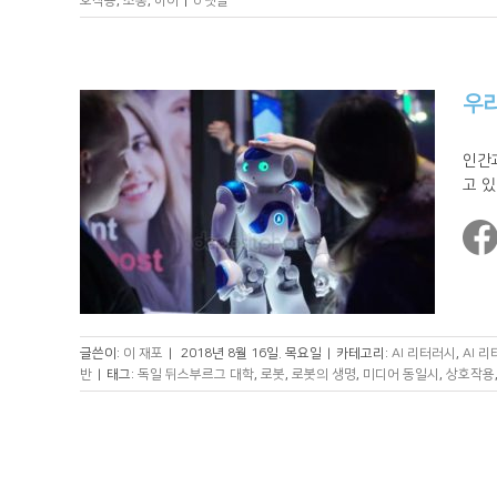
호작용
,
소통
,
아이
|
0 댓글
우리
인간
고 있
글쓴이:
이 재포
|
2018년 8월 16일. 목요일
|
카테고리:
AI 리터러시
,
AI 
반
|
태그:
독일 뒤스부르그 대학
,
로봇
,
로봇의 생명
,
미디어 동일시
,
상호작용