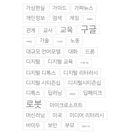
가상현실
가이드
가짜뉴스
개인정보
검색
게임
게임중독
구글
교육
관계
교사
기술
노동
기계학습
기지과인
대규모 언어모델
대화
드론
디지털
디지털 교육
디지털 기술
디지털 디톡스
디지털 리터러시
디지털 시티즌십
디지털시티즌십
디톡스
딥러닝
딥페이크
딥마인드
로봇
마이크로소프트
머신러닝
미국
미디어 리터러시
바이두
보안
부모
비판적 사고