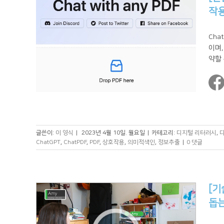
작
Cha
이며,
약할 
글쓴이:
이 영식
|
2023년 4월 10일. 월요일
|
카테고리:
디지털 리터러시
,
ChatGPT
,
ChatPDF
,
PDF
,
상호작용
,
의미적색인
,
정보추출
|
0 댓글
[기
돕는