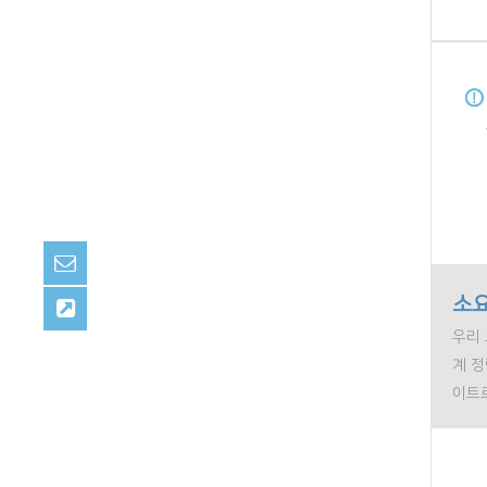
소요
우리 
계 
이트