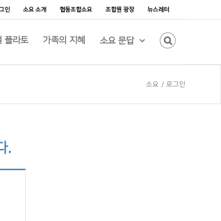
그인
소요 소개
협동조합소요
조합원 광장
뉴스레터
 플라토
가족의 지혜
소요 문답
소요
/
로그인
다.