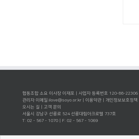
협동조합 소요 이사장 이재포 | 사업자 등록번호 120-88-22306
관리자 이메일:
ilove@soyo.or.kr
|
이용약관
|
개인정보보호정책
오시는 길
|
고객 문의
서울시 강남구 선릉로 524 선릉대림아크로텔 737호
T: 02 - 567 - 1070 | F: 02 - 567 - 1069