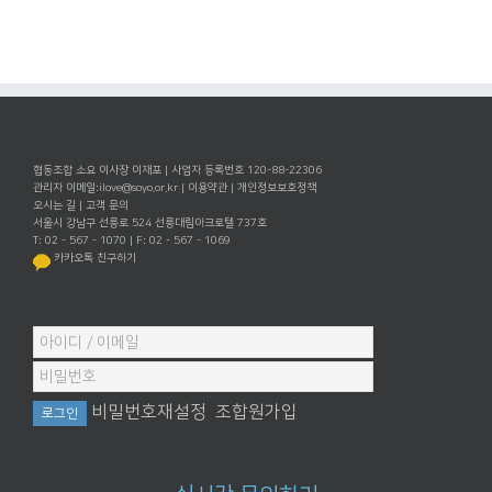
협동조합 소요 이사장 이재포 | 사업자 등록번호 120-88-22306
관리자 이메일:
ilove@soyo.or.kr
|
이용약관
|
개인정보보호정책
오시는 길
|
고객 문의
서울시 강남구 선릉로 524 선릉대림아크로텔 737호
T: 02 - 567 - 1070 | F: 02 - 567 - 1069
카카오톡 친구하기
비밀번호재설정
조합원가입