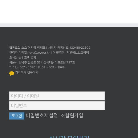
협동조합 소요 이사장 이재포 | 사업자 등록번호 120-88-22306
관리자 이메일:
ilove@soyo.or.kr
|
이용약관
|
개인정보보호정책
오시는 길
|
고객 문의
서울시 강남구 선릉로 524 선릉대림아크로텔 737호
T: 02 - 567 - 1070 | F: 02 - 567 - 1069
카카오톡 친구하기
비밀번호재설정
조합원가입