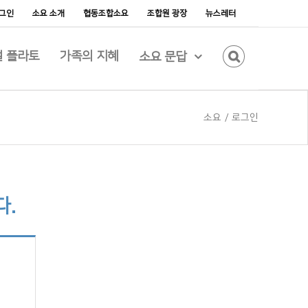
그인
소요 소개
협동조합소요
조합원 광장
뉴스레터
 플라토
가족의 지혜
소요 문답
소요
/
로그인
다.