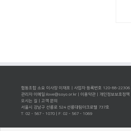
협동조합 소요 이사장 이재포 | 사업자 등록번호 120-88-22306
관리자 이메일:
ilove@soyo.or.kr
|
이용약관
|
개인정보보호정책
오시는 길
|
고객 문의
서울시 강남구 선릉로 524 선릉대림아크로텔 737호
T: 02 - 567 - 1070 | F: 02 - 567 - 1069