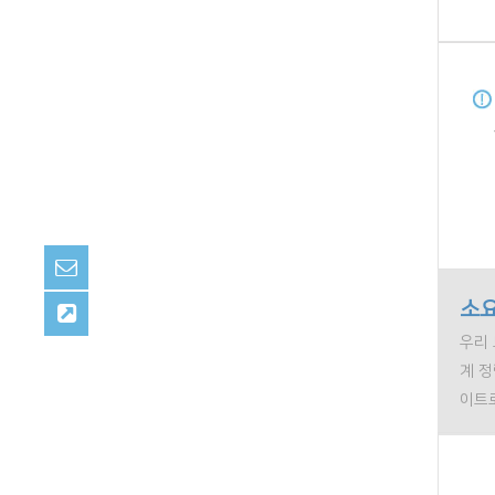
소요
우리 
계 
이트